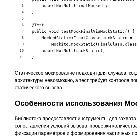
    assertNotNull(finalMocked);

3
}

4
5
@Test

6
public void testMockFinalViaMockStatic() {

7
    MockedStatic<FinalClass> mockStatic =

8
        Mockito.mockStatic(FinalClass.class
9
    assertNotNull(mockStatic);

10
}
11
Статическое мокирование подходит для случаев, ког
архитектуры невозможно, а тест требует контроля п
статического вызова.
Особенности использования Moc
Библиотека предоставляет инструменты для захвата
сопоставления условий вызова, проверки количеств
фиксации параметров и формирования частичных п