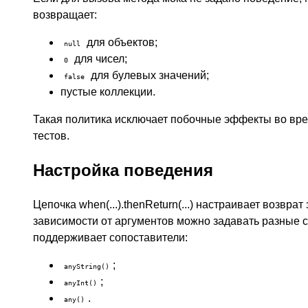
возвращает:
для объектов;
null
для чисел;
0
для булевых значений;
false
пустые коллекции.
Такая политика исключает побочные эффекты во вр
тестов.
Настройка поведения
Цепочка when(...).thenReturn(...) настраивает возврат
зависимости от аргументов можно задавать разные с
поддерживает сопоставители:
;
anyString()
;
anyInt()
.
any()