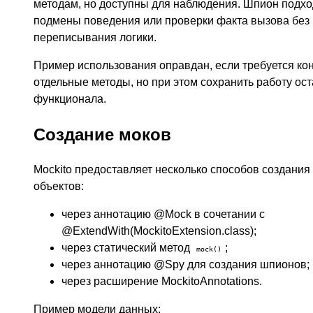
методам, но доступны для наблюдения. Шпион подхо
подмены поведения или проверки факта вызова без
переписывания логики.
Пример использования оправдан, если требуется ко
отдельные методы, но при этом сохранить работу ос
функционала.
Создание моков
Mockito предоставляет несколько способов создани
объектов:
через аннотацию @Mock в сочетании с
@ExtendWith(MockitoExtension.class);
через статический метод
;
mock()
через аннотацию @Spy для создания шпионов;
через расширение MockitoAnnotations.
Пример модели данных: