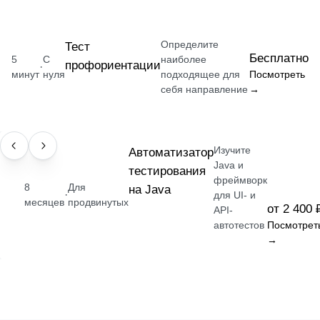
Определите
Тест
Бесплатно
5
С
наиболее
профориентации
·
минут
нуля
подходящее для
Посмотреть
себя направление
→
Изучите
ПРОФЕССИЯ
Автоматизатор
Java и
тестирования
фреймворк
8
Для
на Java
·
для UI- и
месяцев
продвинутых
от 2 400 
API-
автотестов
Посмотрет
→