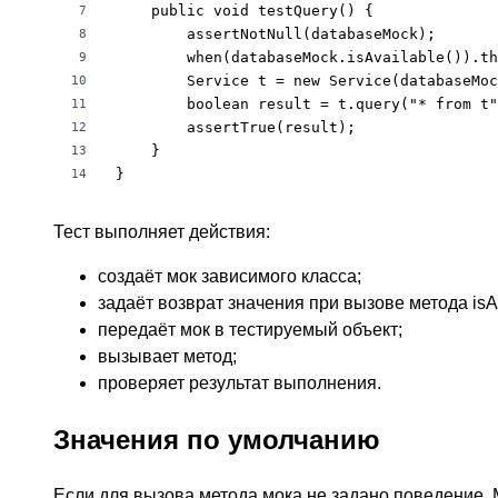
    public void testQuery() {

7
        assertNotNull(databaseMock);

8
        when(databaseMock.isAvailable()).th
9
        Service t = new Service(databaseMoc
10
        boolean result = t.query("* from t"
11
        assertTrue(result);

12
    }

13
}
14
Тест выполняет действия:
создаёт мок зависимого класса;
задаёт возврат значения при вызове метода isAv
передаёт мок в тестируемый объект;
вызывает метод;
проверяет результат выполнения.
Значения по умолчанию
Если для вызова метода мока не задано поведение, 