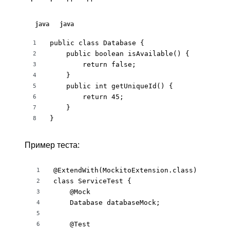
java
java
public class Database {

1
    public boolean isAvailable() {

2
        return false;

3
    }

4
    public int getUniqueId() {

5
        return 45;

6
    }

7
}
8
Пример теста:
@ExtendWith(MockitoExtension.class)

1
class ServiceTest {

2
    @Mock

3
    Database databaseMock;

4
5
    @Test

6