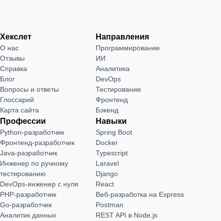
Хекслет
Направления
О нас
Программирование
Отзывы
ИИ
Справка
Аналитика
Блог
DevOps
Вопросы и ответы
Тестирование
Глоссарий
Фронтенд
Карта сайта
Бэкенд
Профессии
Навыки
Python-разработчик
Spring Boot
Фронтенд-разработчик
Docker
Java-разработчик
Typescript
Инженер по ручному
Laravel
тестированию
Django
DevOps-инженер с нуля
React
РНР-разработчик
Веб-разработка на Express
Go-разработчик
Postman
Аналитик данных
REST API в Node.js