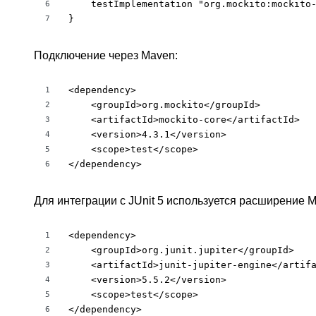
    testImplementation "org.mockito:mockito-
6
}
7
Подключение через Maven:
<dependency>

1
    <groupId>org.mockito</groupId>

2
    <artifactId>mockito-core</artifactId>

3
    <version>4.3.1</version>

4
    <scope>test</scope>

5
</dependency>
6
Для интеграции с JUnit 5 используется расширение M
<dependency>

1
    <groupId>org.junit.jupiter</groupId>

2
    <artifactId>junit-jupiter-engine</artifa
3
    <version>5.5.2</version>

4
    <scope>test</scope>

5
</dependency>
6