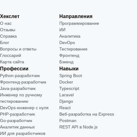
Хекслет
Направления
О нас
Программирование
Отзывы
ИИ
Справка
Аналитика
Блог
DevOps
Вопросы и ответы
Тестирование
Глоссарий
Фронтенд
Карта сайта
Бэкенд
Профессии
Навыки
Python-разработчик
Spring Boot
Фронтенд-разработчик
Docker
Java-разработчик
Typescript
Инженер по ручному
Laravel
тестированию
Django
DevOps-инженер с нуля
React
РНР-разработчик
Веб-разработка на Express
Go-разработчик
Postman
Аналитик данных
REST API в Node.js
ИИ для разработчиков