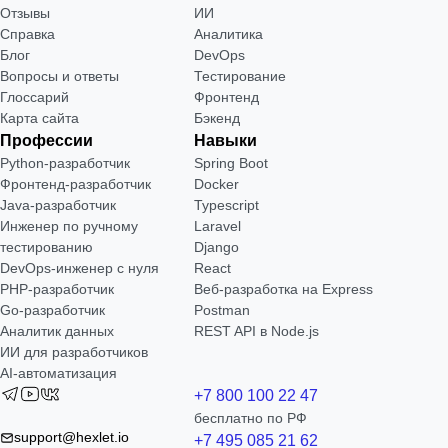
Отзывы
ИИ
Справка
Аналитика
Блог
DevOps
Вопросы и ответы
Тестирование
Глоссарий
Фронтенд
Карта сайта
Бэкенд
Профессии
Навыки
Python-разработчик
Spring Boot
Фронтенд-разработчик
Docker
Java-разработчик
Typescript
Инженер по ручному
Laravel
тестированию
Django
DevOps-инженер с нуля
React
РНР-разработчик
Веб-разработка на Express
Go-разработчик
Postman
Аналитик данных
REST API в Node.js
ИИ для разработчиков
AI-автоматизация
+7 800 100 22 47
бесплатно по РФ
support@hexlet.io
+7 495 085 21 62