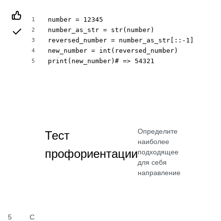
number = 12345

1
number_as_str = str(number)

2
reversed_number = number_as_str[::-1]

3
new_number = int(reversed_number)

4
print(new_number)# => 54321
5
Определите
Тест
наиболее
профориентации
подходящее
для себя
направление
5
С