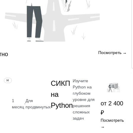
Посмотреть →
тно
Изучите
НАВЫК
СИКП
Python на
на
глубоком
уровне для
1
Для
от 2 400
·
Python
решения
месяц
продвинутых
₽
сложных
задач
Посмотреть
→