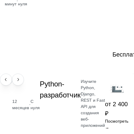
·
минут
нуля
Беспла
Изучите
ПРОФЕССИЯ
Python-
Python,
разработчик
Django,
REST и Fast
12
С
от 2 400
·
API для
месяцев
нуля
₽
создания
веб-
Посмотреть
приложений
→