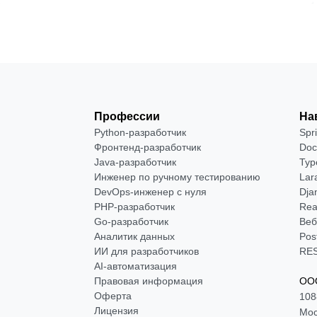
Профессии
На
Python-разработчик
Spr
Фронтенд-разработчик
Doc
Java-разработчик
Typ
Инженер по ручному тестированию
Lar
DevOps-инженер с нуля
Dja
РНР-разработчик
Rea
Go-разработчик
Веб
Аналитик данных
Pos
ИИ для разработчиков
RES
AI-автоматизация
Правовая информация
ООО
Оферта
108
Лицензия
Мос