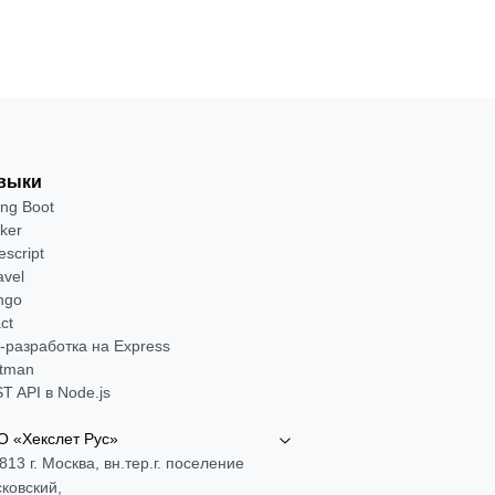
выки
ing Boot
ker
escript
avel
ngo
ct
-разработка на Express
tman
T API в Node.js
 «Хекслет Рус»
813 г. Москва, вн.тер.г. поселение
ковский,