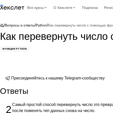
Все курсы
О Хекслете
Подписка
Реги
/
/
/
Вопросы и ответы
Python
Как перевернуть число с помощью фун
Как перевернуть число
ФУНКЦИИ PYTHON
Присоединяйтесь к нашему Telegram-сообществу
Ответы
Самый простой способ перевернуть число это превра
2
после поменять тип данных снова на число.