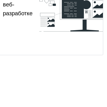
веб-
разработке
Изучите
НАВЫК
ООП
архитектуру
на
и чистый
код на
2
Для
·
Python
Python
месяца
продвинутых
от 2 400 ₽
Посмотреть
→