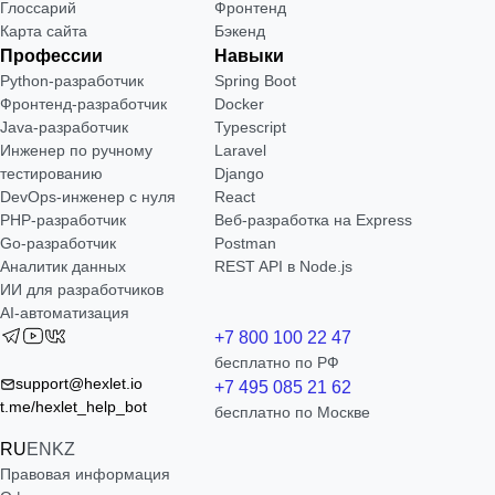
Глоссарий
Фронтенд
Карта сайта
Бэкенд
Профессии
Навыки
Python-разработчик
Spring Boot
Фронтенд-разработчик
Docker
Java-разработчик
Typescript
Инженер по ручному
Laravel
тестированию
Django
DevOps-инженер с нуля
React
РНР-разработчик
Веб-разработка на Express
Go-разработчик
Postman
Аналитик данных
REST API в Node.js
ИИ для разработчиков
AI-автоматизация
+7 800 100 22 47
бесплатно по РФ
support@hexlet.io
+7 495 085 21 62
t.me/hexlet_help_bot
бесплатно по Москве
RU
EN
KZ
Правовая информация