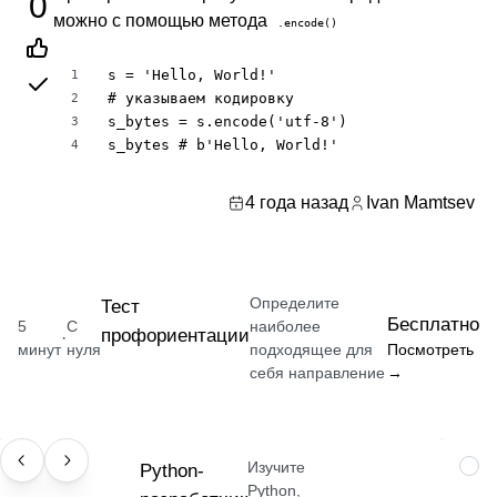
0
можно с помощью метода
.encode()
s = 'Hello, World!'

1
# указываем кодировку

2
s_bytes = s.encode('utf-8')

3
s_bytes # b'Hello, World!'
4
4 года назад
Ivan Mamtsev
Определите
Тест
Бесплатно
5
С
наиболее
профориентации
·
минут
нуля
подходящее для
Посмотреть
себя направление
→
Изучите
ПРОФЕССИЯ
Python-
НАВ
Python,