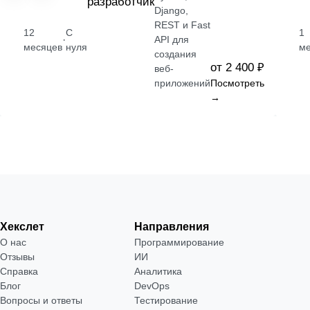
разработчик
Django,
REST и Fast
12
С
1
·
API для
месяцев
нуля
м
создания
от 2 400 ₽
веб-
приложений
Посмотреть
→
Хекслет
Направления
О нас
Программирование
Отзывы
ИИ
Справка
Аналитика
Блог
DevOps
Вопросы и ответы
Тестирование