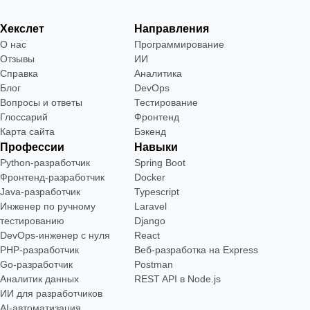
Хекслет
Направления
О нас
Программирование
Отзывы
ИИ
Справка
Аналитика
Блог
DevOps
Вопросы и ответы
Тестирование
Глоссарий
Фронтенд
Карта сайта
Бэкенд
Профессии
Навыки
Python-разработчик
Spring Boot
Фронтенд-разработчик
Docker
Java-разработчик
Typescript
Инженер по ручному
Laravel
тестированию
Django
DevOps-инженер с нуля
React
РНР-разработчик
Веб-разработка на Express
Go-разработчик
Postman
Аналитик данных
REST API в Node.js
ИИ для разработчиков
AI-автоматизация