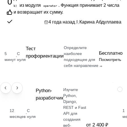
0
из модуля
. Функция принимает 2 числа
b)
operator
и возвращает их сумму.
4 года назад
Карина Абдуллаева
Определите
Тест
Бесплатно
5
С
наиболее
профориентации
·
минут
нуля
подходящее для
Посмотреть
себя направление
→
Изучите
ПРОФЕССИЯ
Python-
НАВ
Python,
разработчик
Django,
REST и Fast
12
С
1
·
API для
месяцев
нуля
м
создания
от 2 400 ₽
веб-