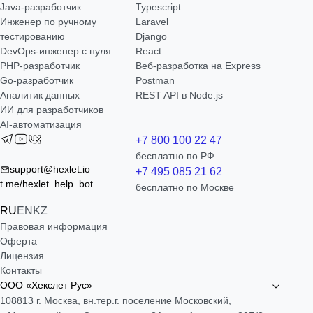
Java-разработчик
Typescript
Инженер по ручному
Laravel
тестированию
Django
DevOps-инженер с нуля
React
РНР-разработчик
Веб-разработка на Express
Go-разработчик
Postman
Аналитик данных
REST API в Node.js
ИИ для разработчиков
AI-автоматизация
+7 800 100 22 47
бесплатно по РФ
support@hexlet.io
+7 495 085 21 62
t.me/hexlet_help_bot
бесплатно по Москве
RU
EN
KZ
Правовая информация
Оферта
Лицензия
Контакты
ООО «Хекслет Рус»
108813 г. Москва, вн.тер.г. поселение Московский,