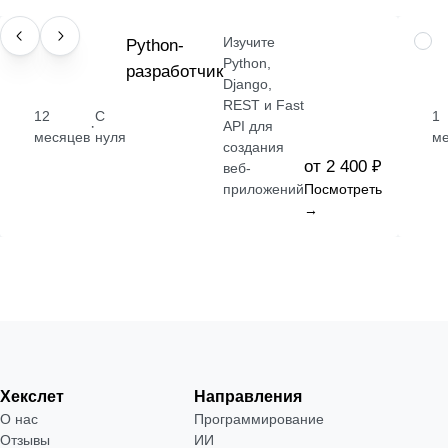
Изучите
ПРОФЕССИЯ
Python-
НАВ
Python,
разработчик
Django,
REST и Fast
12
С
1
·
API для
месяцев
нуля
м
создания
от 2 400 ₽
веб-
приложений
Посмотреть
→
Хекслет
Направления
О нас
Программирование
Отзывы
ИИ