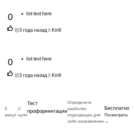
list text here
0
3 года назад
Kirill
list text here
0
3 года назад
Kirill
Определите
Тест
Бесплатно
5
С
наиболее
профориентации
·
минут
нуля
подходящее для
Посмотреть
себя направление
→