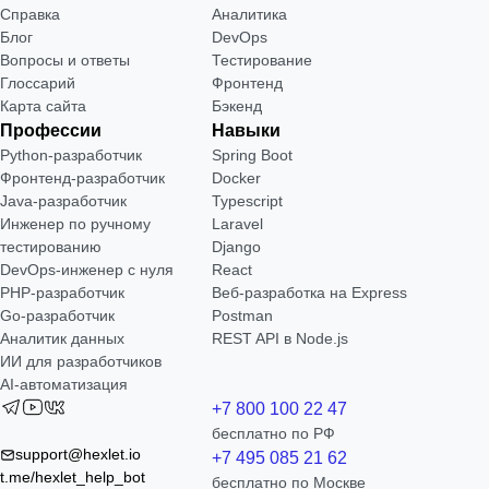
Справка
Аналитика
Блог
DevOps
Вопросы и ответы
Тестирование
Глоссарий
Фронтенд
Карта сайта
Бэкенд
Профессии
Навыки
Python-разработчик
Spring Boot
Фронтенд-разработчик
Docker
Java-разработчик
Typescript
Инженер по ручному
Laravel
тестированию
Django
DevOps-инженер с нуля
React
РНР-разработчик
Веб-разработка на Express
Go-разработчик
Postman
Аналитик данных
REST API в Node.js
ИИ для разработчиков
AI-автоматизация
+7 800 100 22 47
бесплатно по РФ
support@hexlet.io
+7 495 085 21 62
t.me/hexlet_help_bot
бесплатно по Москве