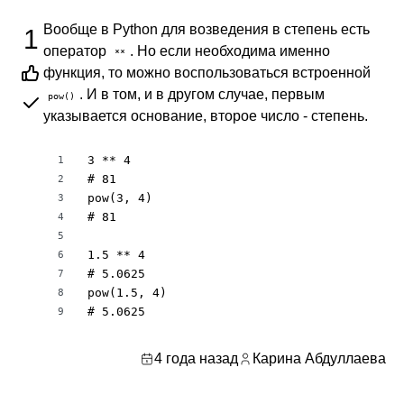
Вообще в Python для возведения в степень есть
1
оператор
. Но если необходима именно
**
функция, то можно воспользоваться встроенной
. И в том, и в другом случае, первым
pow()
указывается основание, второе число - степень.
3 ** 4

1
# 81

2
pow(3, 4)

3
# 81

4
5
1.5 ** 4

6
# 5.0625

7
pow(1.5, 4)

8
# 5.0625
9
4 года назад
Карина Абдуллаева