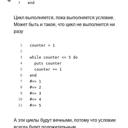
end
3
Цикл выполняется, пока выполняется условие.
Может быть и такое, что цикл не выполнится ни
разу
counter = 1

1
2
while counter <= 5 do

3
  puts counter

4
  counter += 1

5
end

6
#=> 1

7
#=> 2

8
#=> 3

9
#=> 4

10
#=> 5
11
А эти циклы будут вечными, потому что условие
всегда будет положительным