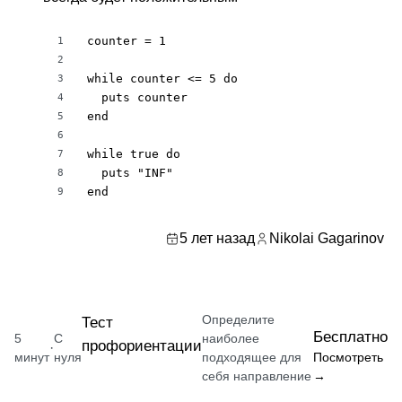
counter = 1

1
2
while counter <= 5 do

3
  puts counter

4
end

5
6
while true do

7
  puts "INF"

8
end
9
5 лет назад
Nikolai Gagarinov
Определите
Тест
Бесплатно
5
С
наиболее
профориентации
·
минут
нуля
подходящее для
Посмотреть
себя направление
→