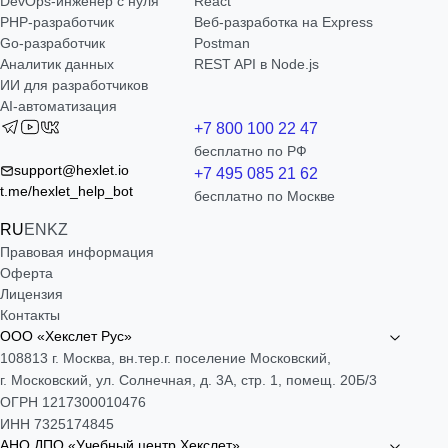
DevOps-инженер с нуля
React
РНР-разработчик
Веб-разработка на Express
Go-разработчик
Postman
Аналитик данных
REST API в Node.js
ИИ для разработчиков
AI-автоматизация
+7 800 100 22 47
бесплатно по РФ
support@hexlet.io
+7 495 085 21 62
t.me/hexlet_help_bot
бесплатно по Москве
RU
EN
KZ
Правовая информация
Оферта
Лицензия
Контакты
ООО «Хекслет Рус»
108813 г. Москва, вн.тер.г. поселение Московский,
г. Московский, ул. Солнечная, д. 3А, стр. 1, помещ. 20Б/3
ОГРН 1217300010476
ИНН 7325174845
АНО ДПО «Учебный центр Хекслет»