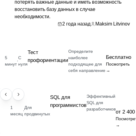
потерять важные данные и иметь возможность
восстановить базу данных в случае
необходимости.
2 года назад
Maksim Litvinov
Определите
Тест
Бесплатно
5
С
наиболее
профориентации
·
минут
нуля
подходящее для
Посмотреть
себя направление
→
Эффективный
НАВЫК
SQL для
SQL для
программистов
1
Для
разработчиков
·
от 2 400
месяц
продвинутых
Посмотре
→