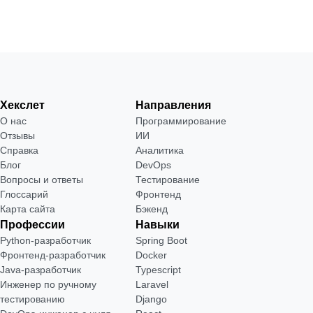
Хекслет
Направления
О нас
Программирование
Отзывы
ИИ
Справка
Аналитика
Блог
DevOps
Вопросы и ответы
Тестирование
Глоссарий
Фронтенд
Карта сайта
Бэкенд
Профессии
Навыки
Python-разработчик
Spring Boot
Фронтенд-разработчик
Docker
Java-разработчик
Typescript
Инженер по ручному
Laravel
тестированию
Django