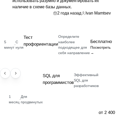
использовать разумно и документировать их
наличие в схеме базы данных.
2 года назад
Ivan Mamtsev
Определите
Тест
Бесплатно
5
С
наиболее
профориентации
·
минут
нуля
подходящее для
Посмотреть
себя направление
→
Эффективный
НАВЫК
SQL для
SQL для
программистов
разработчиков
1
Для
·
месяц
продвинутых
от 2 400