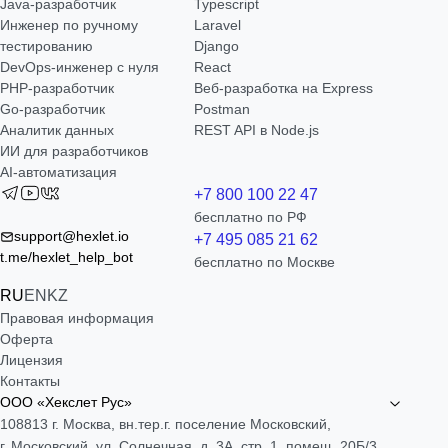
Java-разработчик
Typescript
Инженер по ручному
Laravel
тестированию
Django
DevOps-инженер с нуля
React
РНР-разработчик
Веб-разработка на Express
Go-разработчик
Postman
Аналитик данных
REST API в Node.js
ИИ для разработчиков
AI-автоматизация
+7 800 100 22 47
бесплатно по РФ
support@hexlet.io
+7 495 085 21 62
t.me/hexlet_help_bot
бесплатно по Москве
RU
EN
KZ
Правовая информация
Оферта
Лицензия
Контакты
ООО «Хекслет Рус»
108813 г. Москва, вн.тер.г. поселение Московский,
г. Московский, ул. Солнечная, д. 3А, стр. 1, помещ. 20Б/3