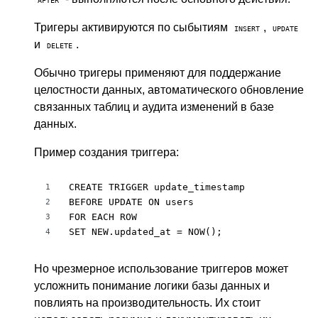
AFTER
Тригеры активируются по сыбытиям
,
INSERT
UPDATE
и
.
DELETE
Обычно тригеры применяют для поддержание
целостности данных, автоматического обновление
связанных таблиц и аудита изменений в базе
данных.
Пример создания триггера:
CREATE TRIGGER update_timestamp

1
BEFORE UPDATE ON users

2
FOR EACH ROW

3
SET NEW.updated_at = NOW();
4
Но чрезмерное использование триггеров может
усложнить понимание логики базы данных и
повлиять на производительность. Их стоит