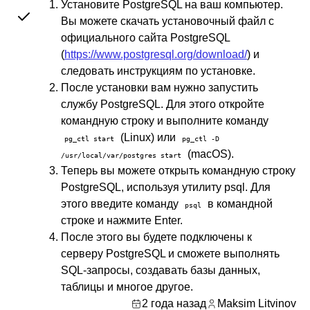
Установите PostgreSQL на ваш компьютер.
Вы можете скачать установочный файл с
официального сайта PostgreSQL
(
https://www.postgresql.org/download/
) и
следовать инструкциям по установке.
После установки вам нужно запустить
службу PostgreSQL. Для этого откройте
командную строку и выполните команду
(Linux) или
pg_ctl start
pg_ctl -D
(macOS).
/usr/local/var/postgres start
Теперь вы можете открыть командную строку
PostgreSQL, используя утилиту psql. Для
этого введите команду
в командной
psql
строке и нажмите Enter.
После этого вы будете подключены к
серверу PostgreSQL и сможете выполнять
SQL-запросы, создавать базы данных,
таблицы и многое другое.
2 года назад
Maksim Litvinov