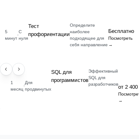
Определите
Тест
Бесплатно
5
С
наиболее
профориентации
·
минут
нуля
подходящее для
Посмотреть
себя направление
→
Эффективный
НАВЫК
SQL для
SQL для
программистов
1
Для
разработчиков
·
от 2 400
месяц
продвинутых
Посмотре
→