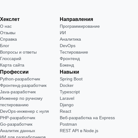
Хекслет
Направления
О нас
Программирование
Отзывы
ИИ
Справка
Аналитика
Блог
DevOps
Вопросы и ответы
Тестирование
Глоссарий
Фронтенд
Карта сайта
Бэкенд
Профессии
Навыки
Python-разработчик
Spring Boot
Фронтенд-разработчик
Docker
Java-разработчик
Typescript
Инженер по ручному
Laravel
тестированию
Django
DevOps-инженер с нуля
React
РНР-разработчик
Веб-разработка на Express
Go-разработчик
Postman
Аналитик данных
REST API в Node.js
ИИ для разработчиков