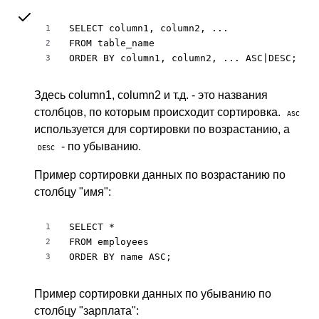
SELECT column1, column2, ...

1
FROM table_name

2
ORDER BY column1, column2, ... ASC|DESC;
3
Здесь column1, column2 и т.д. - это названия
столбцов, по которым происходит сортировка.
ASC
используется для сортировки по возрастанию, а
- по убыванию.
DESC
Пример сортировки данных по возрастанию по
столбцу "имя":
SELECT *

1
FROM employees

2
ORDER BY name ASC;
3
Пример сортировки данных по убыванию по
столбцу "зарплата":