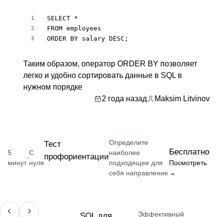
SELECT *

1
FROM employees

2
ORDER BY salary DESC;
3
Таким образом, оператор ORDER BY позволяет
легко и удобно сортировать данные в SQL в
нужном порядке
2 года назад
Maksim Litvinov
Определите
Тест
Бесплатно
5
С
наиболее
профориентации
·
минут
нуля
подходящее для
Посмотреть
себя направление
→
Эффективный
НАВЫК
SQL для