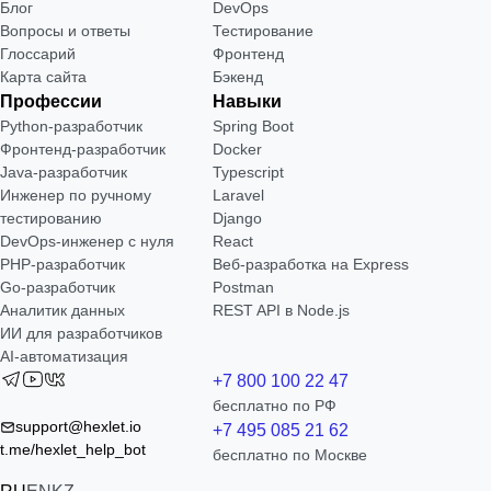
Блог
DevOps
Вопросы и ответы
Тестирование
Глоссарий
Фронтенд
Карта сайта
Бэкенд
Профессии
Навыки
Python-разработчик
Spring Boot
Фронтенд-разработчик
Docker
Java-разработчик
Typescript
Инженер по ручному
Laravel
тестированию
Django
DevOps-инженер с нуля
React
РНР-разработчик
Веб-разработка на Express
Go-разработчик
Postman
Аналитик данных
REST API в Node.js
ИИ для разработчиков
AI-автоматизация
+7 800 100 22 47
бесплатно по РФ
support@hexlet.io
+7 495 085 21 62
t.me/hexlet_help_bot
бесплатно по Москве