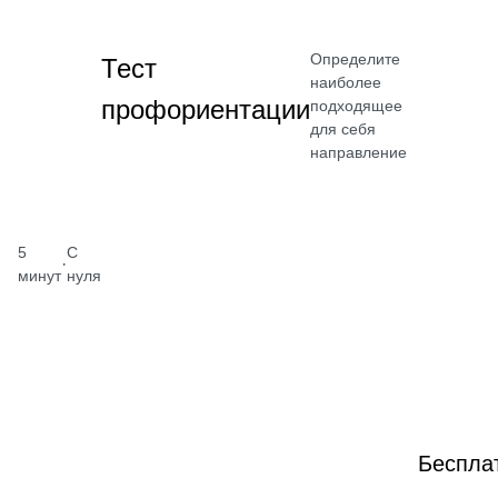
Определите
Тест
наиболее
профориентации
подходящее
для себя
направление
5
С
·
минут
нуля
Беспла