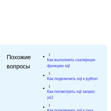
Похожие
Как выполнить скалярную
вопросы
функцию sql
Как подключить sql к python
Как посмотреть sql запрос
yii2
Как подключить sql к java