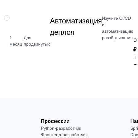
Изучите CI/CD
НАВЫК
Автоматизация
и
деплоя
автоматизацию
развёртывания
1
Для
о
·
месяц
продвинутых
₽
П
→
Профессии
На
Python-разработчик
Spr
Фронтенд-разработчик
Doc