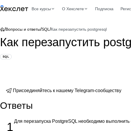
Все курсы
О Хекслете
Подписка
Реги
/
/
/
Вопросы и ответы
SQL
Как перезапустить postgresql
Как перезапустить postg
SQL
Присоединяйтесь к нашему Telegram-сообществу
Ответы
Для перезапуска PostgreSQL необходимо выполнить
1