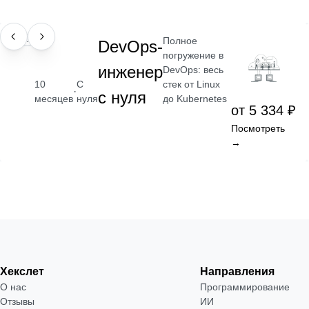
Полное
ПРОФЕССИЯ
DevOps-
погружение в
инженер
DevOps: весь
стек от Linux
10
С
·
с нуля
до Kubernetes
месяцев
нуля
от 5 334 ₽
Посмотреть
→
Хекслет
Направления
О нас
Программирование
Отзывы
ИИ