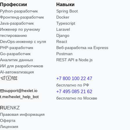
Профессии
Навыки
Python-разработчик
Spring Boot
Фронтенд-разработчик
Docker
Java-разработчик
Typescript
Инженер по ручному
Laravel
тестированию
Django
DevOps-инженер с нуля
React
РНР-разработчик
Веб-разработка на Express
Go-разработчик
Postman
Аналитик данных
REST API в Node.js
ИИ для разработчиков
AI-автоматизация
+7 800 100 22 47
бесплатно по РФ
support@hexlet.io
+7 495 085 21 62
t.me/hexlet_help_bot
бесплатно по Москве
RU
EN
KZ
Правовая информация
Оферта
Лицензия