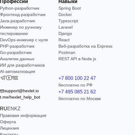
Профессии
Навыки
Python-разработчик
Spring Boot
Фронтенд-разработчик
Docker
Java-разработчик
Typescript
Инженер по ручному
Laravel
тестированию
Django
DevOps-инженер с нуля
React
РНР-разработчик
Веб-разработка на Express
Go-разработчик
Postman
Аналитик данных
REST API в Node.js
ИИ для разработчиков
AI-автоматизация
+7 800 100 22 47
бесплатно по РФ
support@hexlet.io
+7 495 085 21 62
t.me/hexlet_help_bot
бесплатно по Москве
RU
EN
KZ
Правовая информация
Оферта
Лицензия
Контакты