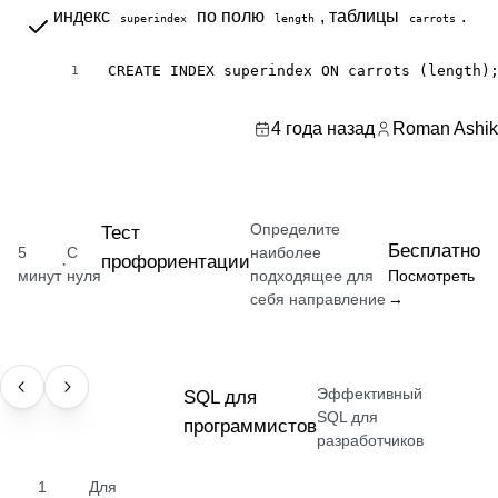
индекс
по полю
, таблицы
.
superindex
length
carrots
CREATE INDEX superindex ON carrots (length)
1
4 года назад
Roman Ashik
Определите
Тест
Бесплатно
5
С
наиболее
профориентации
·
минут
нуля
подходящее для
Посмотреть
себя направление
→
Эффективный
НАВЫК
SQL для
SQL для
программистов
разработчиков
1
Для