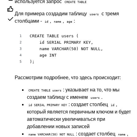
используется запрос
CREATE TABLE
Для примера создадим таблицу
с тремя
users
столбцами -
,
,
:
id
name
age
CREATE TABLE users (

1
    id SERIAL PRIMARY KEY,

2
    name VARCHAR(50) NOT NULL,

3
    age INT

4
);
5
Рассмотрим подробнее, что здесь происходит:
: указывает на то, что мы
CREATE TABLE users
создаем таблицу с именем
.
users
: создает столбец
,
id SERIAL PRIMARY KEY
id
который является первичным ключом и будет
автоматически увеличиваться при
добавлении новых записей
: создает столбец
,
name VARCHAR(50) NOT NULL
name