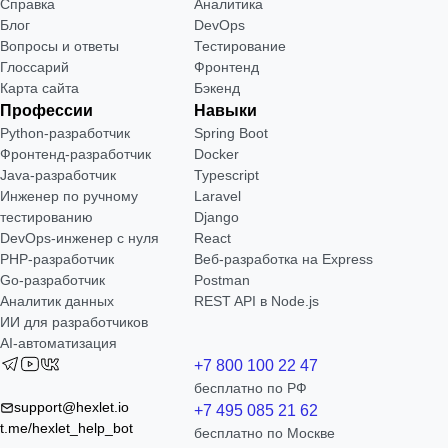
Справка
Аналитика
Блог
DevOps
Вопросы и ответы
Тестирование
Глоссарий
Фронтенд
Карта сайта
Бэкенд
Профессии
Навыки
Python-разработчик
Spring Boot
Фронтенд-разработчик
Docker
Java-разработчик
Typescript
Инженер по ручному
Laravel
тестированию
Django
DevOps-инженер с нуля
React
РНР-разработчик
Веб-разработка на Express
Go-разработчик
Postman
Аналитик данных
REST API в Node.js
ИИ для разработчиков
AI-автоматизация
+7 800 100 22 47
бесплатно по РФ
support@hexlet.io
+7 495 085 21 62
t.me/hexlet_help_bot
бесплатно по Москве