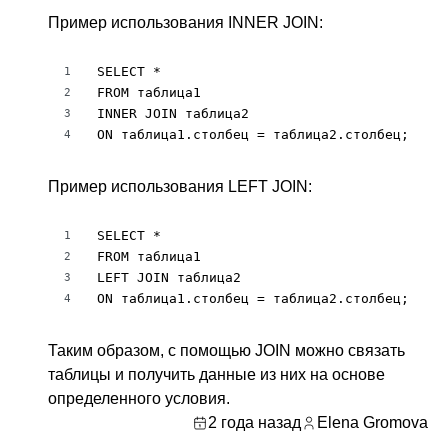
Пример использования INNER JOIN:
SELECT *

1
FROM таблица1

2
INNER JOIN таблица2

3
ON таблица1.столбец = таблица2.столбец;
4
Пример использования LEFT JOIN:
SELECT *

1
FROM таблица1

2
LEFT JOIN таблица2

3
ON таблица1.столбец = таблица2.столбец;
4
Таким образом, с помощью JOIN можно связать
таблицы и получить данные из них на основе
определенного условия.
2 года назад
Elena Gromova