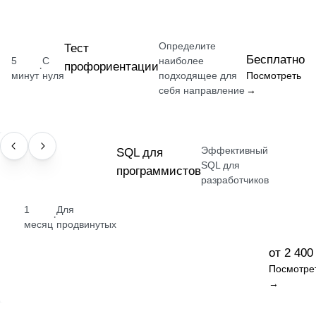
Определите
Тест
Бесплатно
5
С
наиболее
профориентации
·
минут
нуля
подходящее для
Посмотреть
себя направление
→
Эффективный
НАВЫК
SQL для
SQL для
программистов
разработчиков
1
Для
·
месяц
продвинутых
от 2 400
Посмотре
→