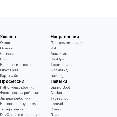
Хекслет
Направления
О нас
Программирование
Отзывы
ИИ
Справка
Аналитика
Блог
DevOps
Вопросы и ответы
Тестирование
Глоссарий
Фронтенд
Карта сайта
Бэкенд
Профессии
Навыки
Python-разработчик
Spring Boot
Фронтенд-разработчик
Docker
Java-разработчик
Typescript
Инженер по ручному
Laravel
тестированию
Django
DevOps-инженер с нуля
React