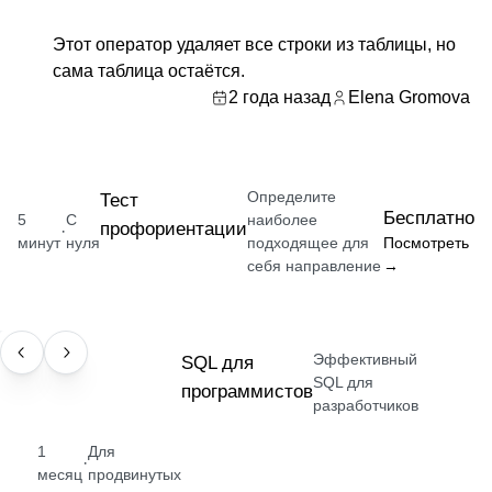
Этот оператор удаляет все строки из таблицы, но
сама таблица остаётся.
2 года назад
Elena Gromova
Определите
Тест
Бесплатно
5
С
наиболее
профориентации
·
минут
нуля
подходящее для
Посмотреть
себя направление
→
Эффективный
НАВЫК
SQL для
SQL для
программистов
разработчиков
1
Для
·
месяц
продвинутых