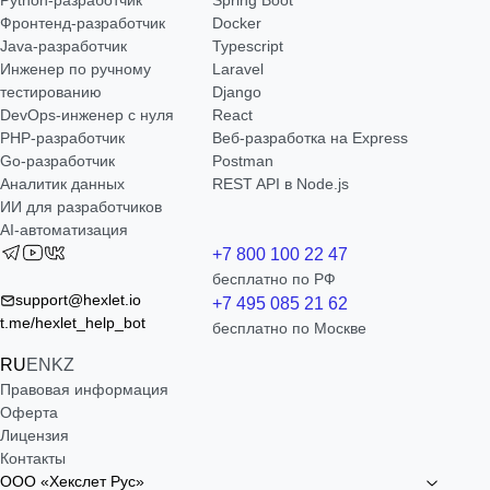
Python-разработчик
Spring Boot
Фронтенд-разработчик
Docker
Java-разработчик
Typescript
Инженер по ручному
Laravel
тестированию
Django
DevOps-инженер с нуля
React
РНР-разработчик
Веб-разработка на Express
Go-разработчик
Postman
Аналитик данных
REST API в Node.js
ИИ для разработчиков
AI-автоматизация
+7 800 100 22 47
бесплатно по РФ
support@hexlet.io
+7 495 085 21 62
t.me/hexlet_help_bot
бесплатно по Москве
RU
EN
KZ
Правовая информация
Оферта
Лицензия
Контакты
ООО «Хекслет Рус»