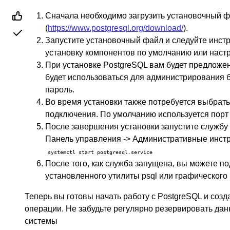
Сначала необходимо загрузить установочный ф
(
https://www.postgresql.org/download/
).
Запустите установочный файл и следуйте инст
установку компонентов по умолчанию или настр
При установке PostgreSQL вам будет предложено
будет использоваться для администрирования б
пароль.
Во время установки также потребуется выбрать 
подключения. По умолчанию используется порт
После завершения установки запустите службу 
Панель управления -> Административные инстр
systemctl start postgresql.service
После того, как служба запущена, вы можете п
установленного утилиты psql или графического 
Теперь вы готовы начать работу с PostgreSQL и соз
операции. Не забудьте регулярно резервировать дан
системы