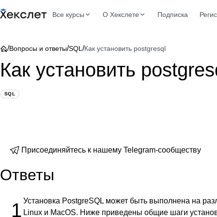
Все курсы
О Хекслете
Подписка
Реги
/
/
/
Вопросы и ответы
SQL
Как установить postgresql
Как установить postgres
SQL
Присоединяйтесь к нашему Telegram-сообществу
Ответы
Установка PostgreSQL может быть выполнена на раз
1
Linux и MacOS. Ниже приведены общие шаги установ