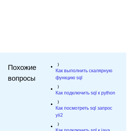
Похожие
Как выполнить скалярную
вопросы
функцию sql
Как подключить sql к python
Как посмотреть sql запрос
yii2
Как подключить sql к java