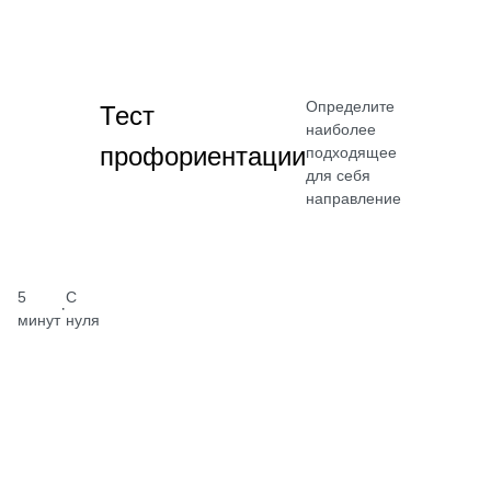
Определите
Тест
наиболее
профориентации
подходящее
для себя
направление
5
С
·
минут
нуля