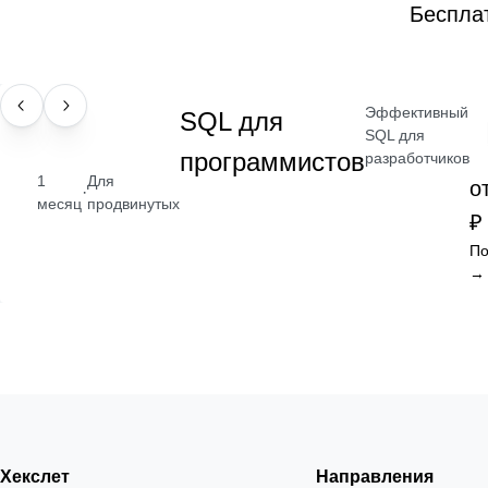
Беспла
Эффективный
НАВЫК
SQL для
SQL для
программистов
разработчиков
1
Для
о
·
месяц
продвинутых
₽
По
→
Хекслет
Направления