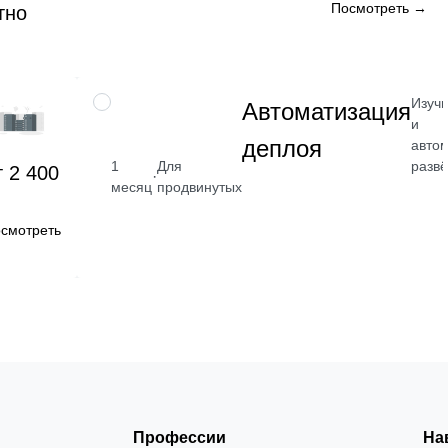
Посмотреть →
тно
Изучи
НАВЫК
Автоматизация
и
деплоя
авто
разв
1
Для
т 2 400
·
месяц
продвинутых
смотреть
Профессии
На