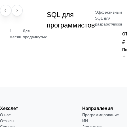
Эффективный
НАВЫК
SQL для
SQL для
программистов
разработчиков
1
Для
о
·
месяц
продвинутых
₽
По
→
Хекслет
Направления
О нас
Программирование
Отзывы
ИИ
Справка
Аналитика