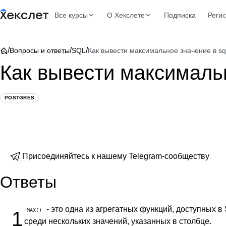
Все курсы
О Хекслете
Подписка
Реги
/
/
/
Вопросы и ответы
SQL
Как вывести максимальное значение в sq
Как вывести максимальн
POSTGRES
Присоединяйтесь к нашему Telegram-сообществу
Ответы
- это одна из агрегатных функций, доступных 
MAX()
1
среди нескольких значений, указанных в столбце.