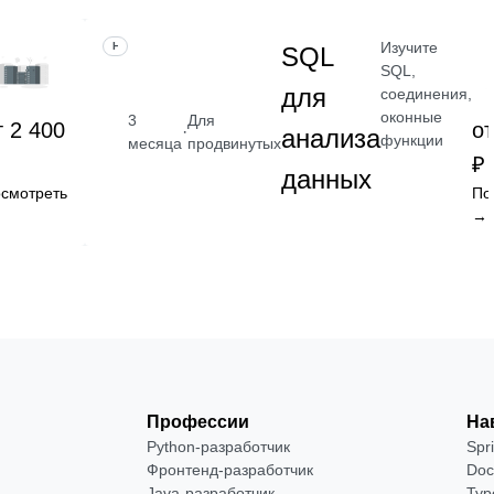
Изучите
НАВЫК
SQL
SQL,
для
соединения,
оконные
3
Для
т 2 400
от
·
анализа
функции
месяца
продвинутых
₽
данных
смотреть
По
→
Профессии
На
Python-разработчик
Spr
Фронтенд-разработчик
Doc
Java-разработчик
Typ