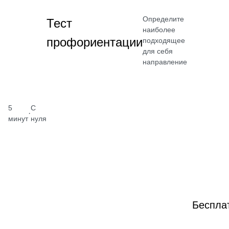
Определите
Тест
наиболее
профориентации
подходящее
для себя
направление
5
С
·
минут
нуля
Беспла