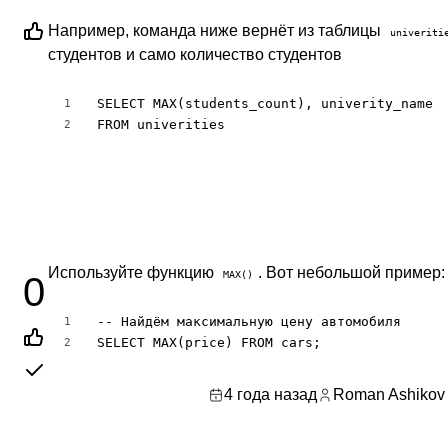
Например, команда ниже вернёт из таблицы
univeriti
студентов и само количество студентов
SELECT MAX(students_count), univerity_name

1
FROM univerities
2
Используйте функцию
. Вот небольшой пример:
MAX()
0
-- Найдём максимальную цену автомобиля

1
SELECT MAX(price) FROM cars;
2
4 года назад
Roman Ashikov