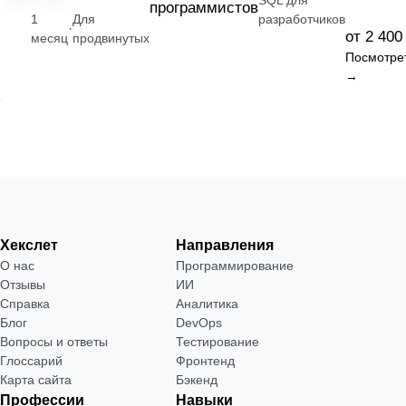
SQL для
программистов
1
Для
разработчиков
·
от 2 400
месяц
продвинутых
Посмотре
→
Хекслет
Направления
О нас
Программирование
Отзывы
ИИ
Справка
Аналитика
Блог
DevOps
Вопросы и ответы
Тестирование
Глоссарий
Фронтенд
Карта сайта
Бэкенд
Профессии
Навыки