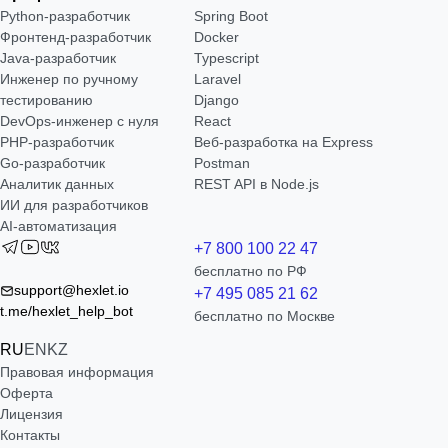
Python-разработчик
Spring Boot
Фронтенд-разработчик
Docker
Java-разработчик
Typescript
Инженер по ручному
Laravel
тестированию
Django
DevOps-инженер с нуля
React
РНР-разработчик
Веб-разработка на Express
Go-разработчик
Postman
Аналитик данных
REST API в Node.js
ИИ для разработчиков
AI-автоматизация
+7 800 100 22 47
бесплатно по РФ
support@hexlet.io
+7 495 085 21 62
t.me/hexlet_help_bot
бесплатно по Москве
RU
EN
KZ
Правовая информация
Оферта
Лицензия
Контакты