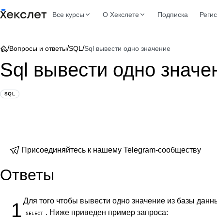
Все курсы
О Хекслете
Подписка
Реги
/
/
/
Вопросы и ответы
SQL
Sql вывести одно значение
Sql вывести одно значе
SQL
Присоединяйтесь к нашему Telegram-сообществу
Ответы
Для того чтобы вывести одно значение из базы дан
1
. Ниже приведен пример запроса:
SELECT