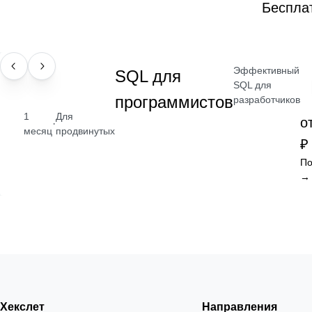
Беспла
Эффективный
НАВЫК
SQL для
SQL для
программистов
разработчиков
1
Для
о
·
месяц
продвинутых
₽
По
→
Хекслет
Направления