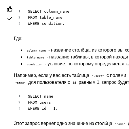
SELECT column_name

1
FROM table_name

2
WHERE condition;
3
Где:
- название столбца, из которого вы х
column_name
- название таблицы, в которой находи
table_name
- условие, по которому определяется к
condition
Например, если у вас есть таблица
с полями
"users"
для пользователя с
равным 1, запрос буде
"name"
id
SELECT name

1
FROM users

2
WHERE id = 1;
3
Этот запрос вернет одно значение из столбца
"name"