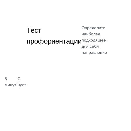
Определите
Тест
наиболее
профориентации
подходящее
для себя
направление
5
С
·
минут
нуля