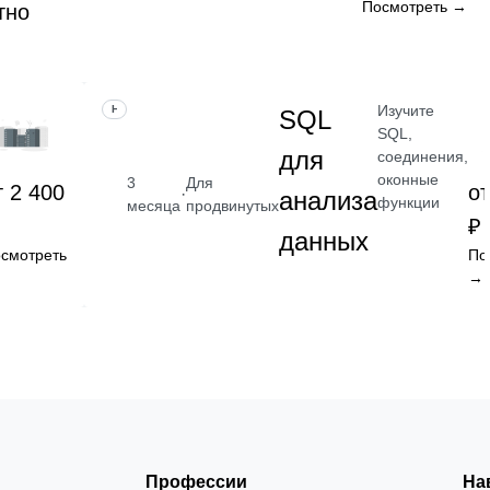
Посмотреть →
тно
Изучите
НАВЫК
SQL
SQL,
для
соединения,
оконные
3
Для
т 2 400
от
·
анализа
функции
месяца
продвинутых
₽
данных
смотреть
По
→
Профессии
На