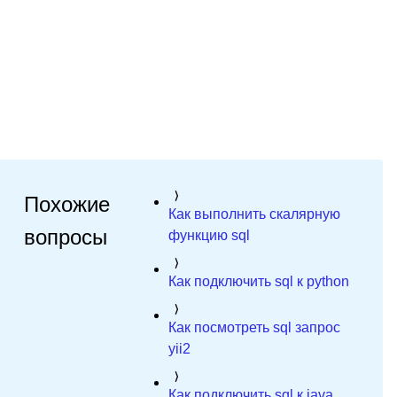
Похожие
Как выполнить скалярную
вопросы
функцию sql
Как подключить sql к python
Как посмотреть sql запрос
yii2
Как подключить sql к java