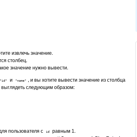
отите извлечь значение.
тся столбец.
акое значение нужно вывести.
и
, и вы хотите вывести значение из столбца
"id"
"name"
т выглядеть следующим образом:
для пользователя с
равным 1.
id