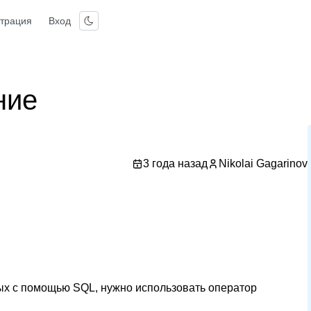
страция
Вход
ние
3 года назад
Nikolai Gagarinov
ных с помощью SQL, нужно использовать оператор