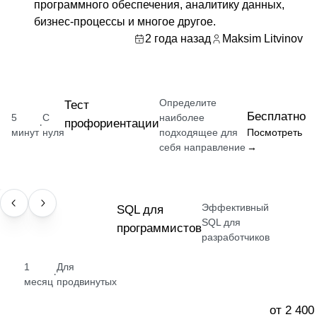
программного обеспечения, аналитику данных,
бизнес-процессы и многое другое.
2 года назад
Maksim Litvinov
Определите
Тест
Бесплатно
5
С
наиболее
профориентации
·
минут
нуля
подходящее для
Посмотреть
себя направление
→
Эффективный
НАВЫК
SQL для
SQL для
программистов
разработчиков
1
Для
·
месяц
продвинутых
от 2 400