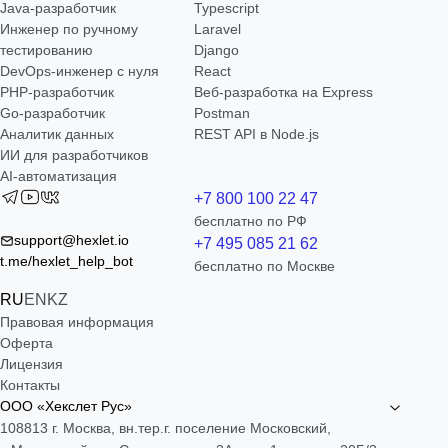
Java-разработчик
Typescript
Инженер по ручному
Laravel
тестированию
Django
DevOps-инженер с нуля
React
РНР-разработчик
Веб-разработка на Express
Go-разработчик
Postman
Аналитик данных
REST API в Node.js
ИИ для разработчиков
AI-автоматизация
+7 800 100 22 47
бесплатно по РФ
support@hexlet.io
+7 495 085 21 62
t.me/hexlet_help_bot
бесплатно по Москве
RU
EN
KZ
Правовая информация
Оферта
Лицензия
Контакты
ООО «Хекслет Рус»
108813 г. Москва, вн.тер.г. поселение Московский,