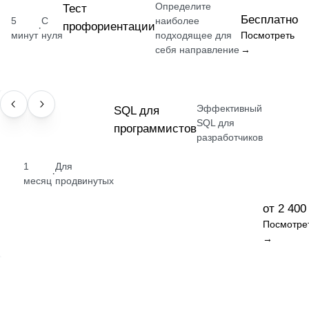
Определите
Тест
Бесплатно
5
С
наиболее
профориентации
·
минут
нуля
подходящее для
Посмотреть
себя направление
→
Эффективный
НАВЫК
SQL для
SQL для
программистов
разработчиков
1
Для
·
месяц
продвинутых
от 2 400
Посмотре
→