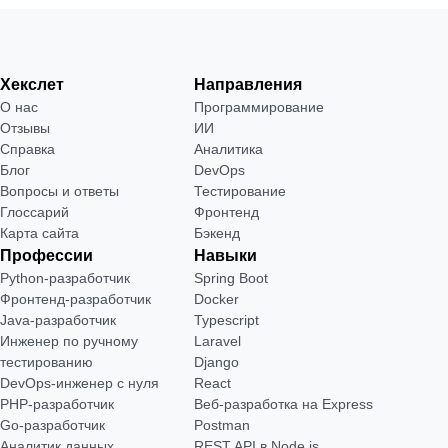
Хекслет
Направления
О нас
Программирование
Отзывы
ИИ
Справка
Аналитика
Блог
DevOps
Вопросы и ответы
Тестирование
Глоссарий
Фронтенд
Карта сайта
Бэкенд
Профессии
Навыки
Python-разработчик
Spring Boot
Фронтенд-разработчик
Docker
Java-разработчик
Typescript
Инженер по ручному
Laravel
тестированию
Django
DevOps-инженер с нуля
React
РНР-разработчик
Веб-разработка на Express
Go-разработчик
Postman
Аналитик данных
REST API в Node.js