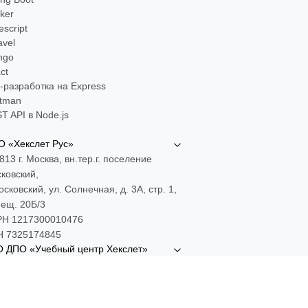
ker
escript
avel
ngo
ct
-разработка на Express
tman
T API в Node.js
 «Хекслет Рус»
813 г. Москва, вн.тер.г. поселение
ковский,
Московский, ул. Солнечная, д. 3А, стр. 1,
ещ. 20Б/3
Н 1217300010476
 7325174845
 ДПО «Учебный центр Хекслет»