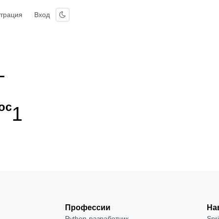
страция
Вход
L
ос
1
Профессии
На
Python-разработчик
Spr