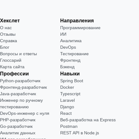
Хекслет
Направления
О нас
Программирование
Отзывы
ИИ
Справка
Аналитика
Блог
DevOps
Вопросы и ответы
Тестирование
Глоссарий
Фронтенд
Карта сайта
Бэкенд
Профессии
Навыки
Python-разработчик
Spring Boot
Фронтенд-разработчик
Docker
Java-разработчик
Typescript
Инженер по ручному
Laravel
тестированию
Django
DevOps-инженер с нуля
React
РНР-разработчик
Веб-разработка на Express
Go-разработчик
Postman
Аналитик данных
REST API в Node.js