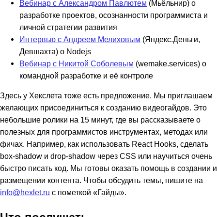
Вебинар с Александром Павлютем
(Мьёльнир) о
разработке проектов, осознанности программиста и
личной стратегии развития
Интервью с Андреем Мелиховым
(Яндекс.Деньги,
Девшахта) о Nodejs
Вебинар с Никитой Соболевым
(wemake.services) о
командной разработке и её контроле
Здесь у Хекслета тоже есть предложение. Мы приглашаем
желающих присоединиться к созданию видеогайдов. Это
небольшие ролики на 15 минут, где вы рассказываете о
полезных для программистов инструментах, методах или
фичах. Например, как использовать React Hooks, сделать
box-shadow и drop-shadow через CSS или научиться очень
быстро писать код. Мы готовы оказать помощь в создании и
размещении контента. Чтобы обсудить темы, пишите на
info@hexlet.ru
с пометкой «‎Гайды».