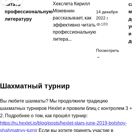
Хекслета Кирилл
читать
с
Мокевнин
профессиональную
м
14 декабря
рассказывает, как
2022 г.
литературу
д
189
эффективно читать
у
профессиональную
и
литера...
д
Посмотреть
→
Шахматный турнир
Вы любите шахматы? Мы продолжили традицию
шахматных турниров Hexlet и провели блиц с контролем 3 +
2. Подробнее о том, как прошёл турнир:
https://ru.hexlet.io/blog/posts/hexlet-stars-june-2019-bolshoy-
shahmatnyy-turnir
Если вы хотите принять участие в