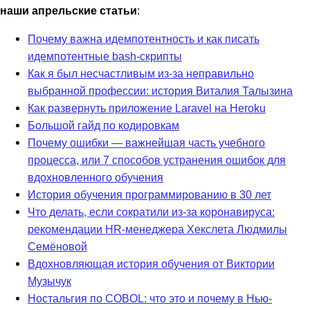
наши апрельские статьи
:
Почему важна идемпотентность и как писать
идемпотентные bash-скрипты
Как я был несчастливым из-за неправильно
выбранной профессии: история Виталия Талызина
Как развернуть приложение Laravel на Heroku
Большой гайд по кодировкам
Почему ошибки — важнейшая часть учебного
процесса, или 7 способов устранения ошибок для
вдохновленного обучения
История обучения программированию в 30 лет
Что делать, если сократили из-за коронавируса:
рекомендации HR-менеджера Хекслета Людмилы
Семёновой
Вдохновляющая история обучения от Виктории
Музычук
Ностальгия по COBOL: что это и почему в Нью-