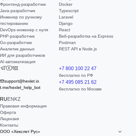
Фронтенд-разработчик
Docker
Java-разработчик
Typescript
Инженер по ручному
Laravel
тестированию
Django
DevOps-инженер с нуля
React
РНР-разработчик
Веб-разработка на Express
Go-разработчик
Postman
Аналитик данных
REST API в Node.js
ИИ для разработчиков
AI-автоматизация
+7 800 100 22 47
бесплатно по РФ
support@hexlet.io
+7 495 085 21 62
t.me/hexlet_help_bot
бесплатно по Москве
RU
EN
KZ
Правовая информация
Оферта
Лицензия
Контакты
ООО «Хекслет Рус»