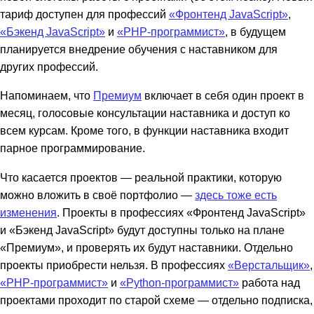
тариф доступен для профессий
«Фронтенд JavaScript»
,
«Бэкенд JavaScript»
и
«PHP-программист»
, в будущем
планируется внедрение обучения с наставником для
других профессий.
Напоминаем, что
Премиум
включает в себя один проект в
месяц, голосовые консультации наставника и доступ ко
всем курсам. Кроме того, в функции наставника входит
парное программирование.
Что касается проектов — реальной практики, которую
можно вложить в своё портфолио —
здесь тоже есть
изменения
. Проекты в профессиях «Фронтенд JavaScript»
и «Бэкенд JavaScript» будут доступны только на плане
«Премиум», и проверять их будут наставники. Отдельно
проекты приобрести нельзя. В профессиях
«Верстальщик»
,
«PHP-программист»
и
«Python-программист»
работа над
проектами проходит по старой схеме — отдельно подписка,