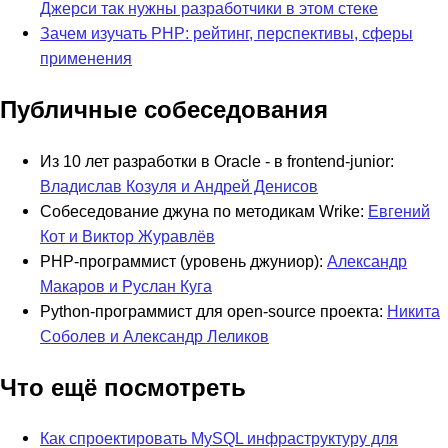
Джерси так нужны разработчики в этом стеке
Зачем изучать PHP: рейтинг, перспективы, сферы
применения
Публичные собеседования
Из 10 лет разработки в Oracle - в frontend-junior:
Владислав Козуля и Андрей Денисов
Собеседование джуна по методикам Wrike:
Евгений
Кот и Виктор Журавлёв
PHP-программист (уровень джуниор):
Александр
Макаров и Руслан Куга
Python-программист для open-source проекта:
Никита
Соболев и Александр Леликов
Что ещё посмотреть
Как спроектировать MySQL инфраструктуру для