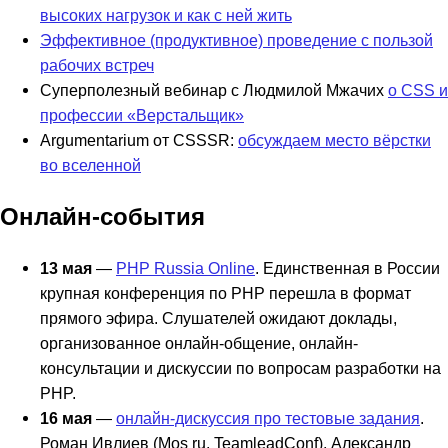
высоких нагрузок и как с ней жить
Эффективное (продуктивное) проведение с пользой
рабочих встреч
Суперполезный вебинар с Людмилой Мжачих
о CSS и
профессии «Верстальщик»
Argumentarium от CSSSR:
обсуждаем место вёрстки
во вселенной
Онлайн-события
13 мая
—
PHP Russia Online
. Единственная в России
крупная конференция по PHP перешла в формат
прямого эфира. Слушателей ожидают доклады,
организованное онлайн-общение, онлайн-
консультации и дискуссии по вопросам разработки на
PHP.
16 мая
—
онлайн-дискуссия про тестовые задания
.
Роман Ивлиев (Mos ru, TeamleadConf), Александр