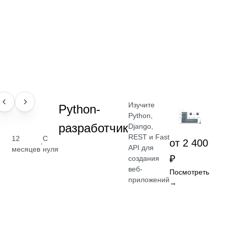
Изучите
ПРОФЕССИЯ
Python-
Python,
разработчик
Django,
REST и Fast
12
С
от 2 400
·
API для
месяцев
нуля
₽
создания
веб-
Посмотреть
приложений
→