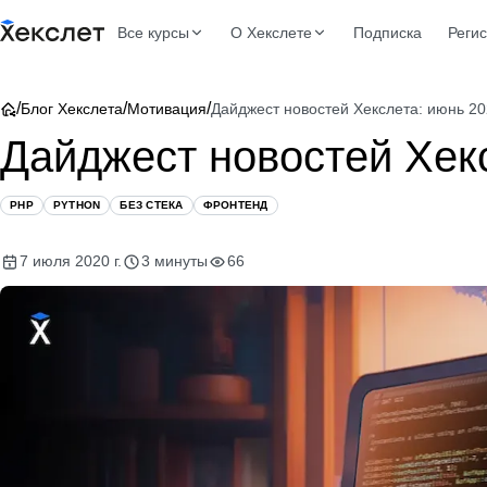
Все курсы
О Хекслете
Подписка
Реги
/
/
/
Блог Хекслета
Мотивация
Дайджест новостей Хекслета: июнь 2
Дайджест новостей Хек
PHP
PYTHON
БЕЗ СТЕКА
ФРОНТЕНД
7 июля 2020 г.
3 минуты
66