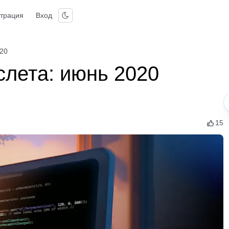
страция
Вход
020
слета: июнь 2020
15