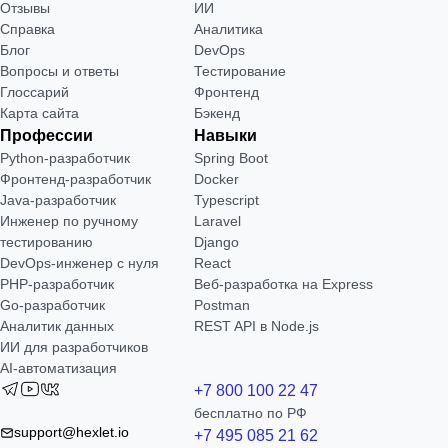
Отзывы
ИИ
Справка
Аналитика
Блог
DevOps
Вопросы и ответы
Тестирование
Глоссарий
Фронтенд
Карта сайта
Бэкенд
Профессии
Навыки
Python-разработчик
Spring Boot
Фронтенд-разработчик
Docker
Java-разработчик
Typescript
Инженер по ручному
Laravel
тестированию
Django
DevOps-инженер с нуля
React
РНР-разработчик
Веб-разработка на Express
Go-разработчик
Postman
Аналитик данных
REST API в Node.js
ИИ для разработчиков
AI-автоматизация
+7 800 100 22 47
бесплатно по РФ
support@hexlet.io
+7 495 085 21 62