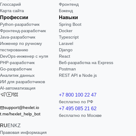
Глоссарий
Фронтенд
Карта сайта
Бэкенд
Профессии
Навыки
Python-разработчик
Spring Boot
Фронтенд-разработчик
Docker
Java-разработчик
Typescript
Инженер по ручному
Laravel
тестированию
Django
DevOps-инженер с нуля
React
РНР-разработчик
Веб-разработка на Express
Go-разработчик
Postman
Аналитик данных
REST API в Node.js
ИИ для разработчиков
AI-автоматизация
+7 800 100 22 47
бесплатно по РФ
support@hexlet.io
+7 495 085 21 62
t.me/hexlet_help_bot
бесплатно по Москве
RU
EN
KZ
Правовая информация