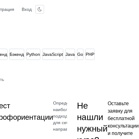
страция
Вход
енд
Бэкенд
Python
JavaScript
Java
Go
PHP
ть
Определите
Не
Оставьте
ест
наиболее
заявку для
нашли
рофориентации
подходящее
бесплатной
для себя
консультации
нужный
направление
и получите