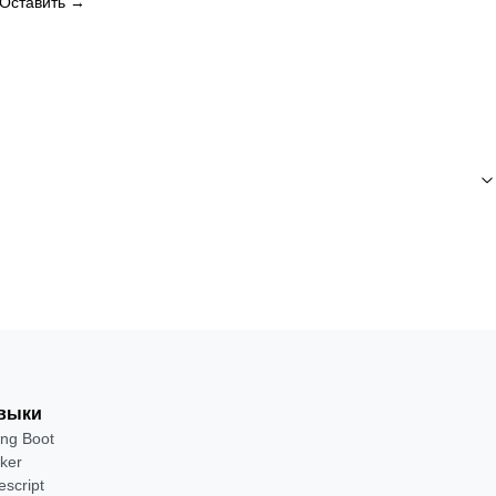
Оставить →
выки
ing Boot
ker
escript