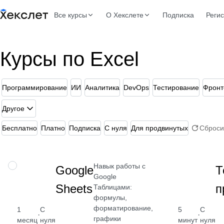
Все курсы
О Хекслете
Подписка
Реги
Курсы по Excel
Программирование
ИИ
Аналитика
DevOps
Тестирование
Фронт
Другое
Бесплатно
Платно
Подписка
С нуля
Для продвинутых
Сброси
Навык работы с
НАВЫК
Google
Т
Google
Sheets
п
Таблицами:
формулы,
форматирование,
1
С
5
С
·
·
графики
месяц
нуля
минут
нуля