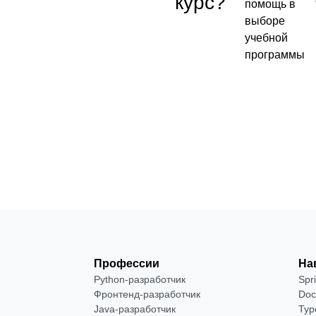
курс?
помощь в
выборе
Бесплатно
учебной
программы
Посмотреть →
Профессии
На
Python-разработчик
Spr
Фронтенд-разработчик
Doc
Java-разработчик
Typ