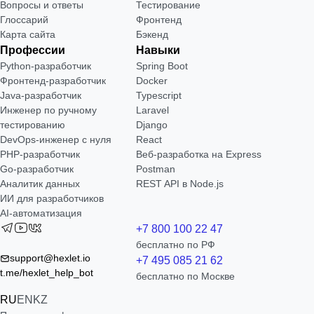
Вопросы и ответы
Тестирование
Глоссарий
Фронтенд
Карта сайта
Бэкенд
Профессии
Навыки
Python-разработчик
Spring Boot
Фронтенд-разработчик
Docker
Java-разработчик
Typescript
Инженер по ручному
Laravel
тестированию
Django
DevOps-инженер с нуля
React
РНР-разработчик
Веб-разработка на Express
Go-разработчик
Postman
Аналитик данных
REST API в Node.js
ИИ для разработчиков
AI-автоматизация
+7 800 100 22 47
бесплатно по РФ
support@hexlet.io
+7 495 085 21 62
t.me/hexlet_help_bot
бесплатно по Москве
RU
EN
KZ