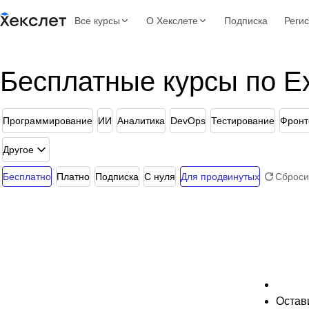
Все курсы
О Хекслете
Подписка
Реги
Бесплатные курсы по E
Программирование
ИИ
Аналитика
DevOps
Тестирование
Фронт
Другое
Бесплатно
Платно
Подписка
С нуля
Для продвинутых
Сброси
Остави