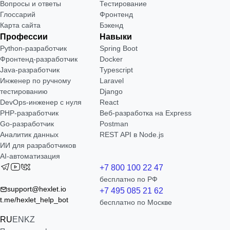
Вопросы и ответы
Тестирование
Глоссарий
Фронтенд
Карта сайта
Бэкенд
Профессии
Навыки
Python-разработчик
Spring Boot
Фронтенд-разработчик
Docker
Java-разработчик
Typescript
Инженер по ручному
Laravel
тестированию
Django
DevOps-инженер с нуля
React
РНР-разработчик
Веб-разработка на Express
Go-разработчик
Postman
Аналитик данных
REST API в Node.js
ИИ для разработчиков
AI-автоматизация
+7 800 100 22 47
бесплатно по РФ
support@hexlet.io
+7 495 085 21 62
t.me/hexlet_help_bot
бесплатно по Москве
RU
EN
KZ