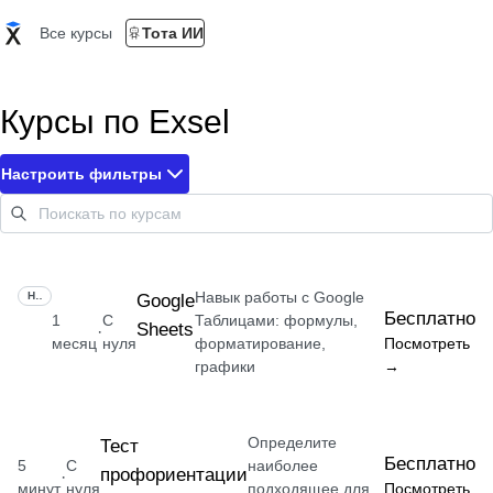
Все курсы
Тота ИИ
Курсы по Exsel
Настроить фильтры
Навык работы с Google
НАВЫК
Google
Бесплатно
1
С
Таблицами: формулы,
Sheets
·
месяц
нуля
форматирование,
Посмотреть
графики
→
Определите
Тест
Бесплатно
5
С
наиболее
профориентации
·
минут
нуля
подходящее для
Посмотреть