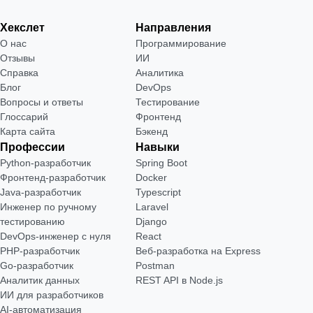
Хекслет
Направления
О нас
Программирование
Отзывы
ИИ
Справка
Аналитика
Блог
DevOps
Вопросы и ответы
Тестирование
Глоссарий
Фронтенд
Карта сайта
Бэкенд
Профессии
Навыки
Python-разработчик
Spring Boot
Фронтенд-разработчик
Docker
Java-разработчик
Typescript
Инженер по ручному
Laravel
тестированию
Django
DevOps-инженер с нуля
React
РНР-разработчик
Веб-разработка на Express
Go-разработчик
Postman
Аналитик данных
REST API в Node.js
ИИ для разработчиков
AI-автоматизация