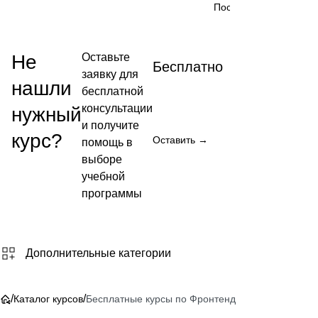
Посмотреть →
Не
Оставьте
Бесплатно
заявку для
нашли
бесплатной
консультации
нужный
и получите
курс?
Оставить →
помощь в
выборе
учебной
программы
Дополнительные категории
/
/
Каталог курсов
Бесплатные курсы по Фронтенд