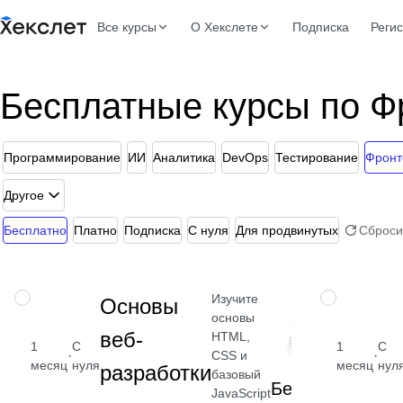
Все курсы
О Хекслете
Подписка
Реги
Бесплатные курсы по Ф
Программирование
ИИ
Аналитика
DevOps
Тестирование
Фронт
Другое
Бесплатно
Платно
Подписка
С нуля
Для продвинутых
Сброси
Изучите
НАВЫК
НАВЫК
Основы
основы
веб-
HTML,
1
С
1
С
·
·
CSS и
месяц
нуля
месяц
нул
разработки
базовый
Бесплатно
JavaScript