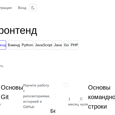
страция
Вход
ронтенд
енд
Бэкенд
Python
JavaScript
Java
Go
PHP
ть
Изучите работу
НАВЫК
Основы
Основы
с
Git
командн
репозиториями,
1
С
·
историей и
я
месяц
нуля
строки
GitHub
Бесплатно