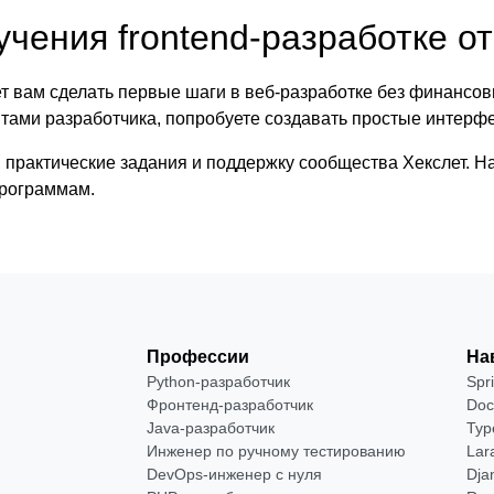
чения frontend-разработке от
т вам сделать первые шаги в веб‑разработке без финансо
ентами разработчика, попробуете создавать простые интерф
практические задания и поддержку сообщества Хекслет. На
программам.
Профессии
На
Python-разработчик
Spr
Фронтенд-разработчик
Doc
Java-разработчик
Typ
Инженер по ручному тестированию
Lar
DevOps-инженер с нуля
Dja