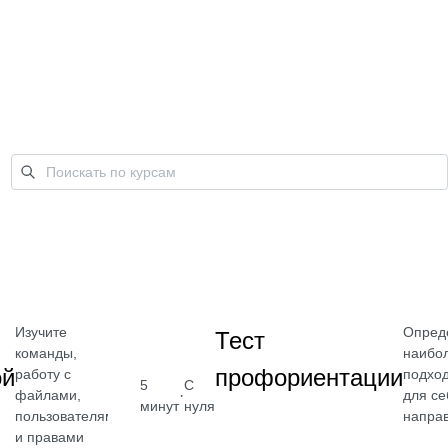
Изучите
Опред
Тест
команды,
наибо
ой
профориентации
работу с
подхо
5
С
·
файлами,
для се
минут
нуля
пользователями
напра
Бесплатно
и правами