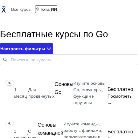
Все курсы
Тота ИИ
Бесплатные курсы по Go
Настроить фильтры
Изучите основы
НАВЫК
Основы
Бесплатно
1
Для
Go, структуры,
Go
·
месяц
продвинутых
функции и
Посмотреть
горутины
→
Изучите команды,
НАВЫК
Основы
работу с файлами,
1
С
Бесплатно
командной
·
пользователями и
месяц
нуля