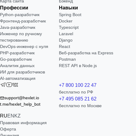
Карта сайта
Бэкенд
Профессии
Навыки
Python-разработчик
Spring Boot
Фронтенд-разработчик
Docker
Java-разработчик
Typescript
Инженер по ручному
Laravel
тестированию
Django
DevOps-инженер с нуля
React
РНР-разработчик
Веб-разработка на Express
Go-разработчик
Postman
Аналитик данных
REST API в Node.js
ИИ для разработчиков
AI-автоматизация
+7 800 100 22 47
бесплатно по РФ
support@hexlet.io
+7 495 085 21 62
t.me/hexlet_help_bot
бесплатно по Москве
RU
EN
KZ
Правовая информация
Оферта
Лицензия