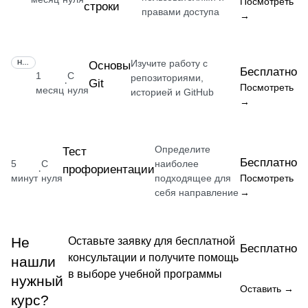
Посмотреть
строки
правами доступа
→
Изучите работу с
НАВЫК
Основы
Бесплатно
1
С
репозиториями,
Git
·
Посмотреть
месяц
нуля
историей и GitHub
→
Определите
Тест
Бесплатно
5
С
наиболее
профориентации
·
минут
нуля
подходящее для
Посмотреть
себя направление
→
Не
Оставьте заявку для бесплатной
Бесплатно
консультации и получите помощь
нашли
в выборе учебной программы
нужный
Оставить →
курс?