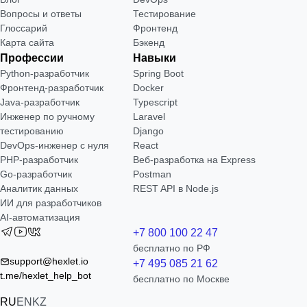
Вопросы и ответы
Тестирование
Глоссарий
Фронтенд
Карта сайта
Бэкенд
Профессии
Навыки
Python-разработчик
Spring Boot
Фронтенд-разработчик
Docker
Java-разработчик
Typescript
Инженер по ручному
Laravel
тестированию
Django
DevOps-инженер с нуля
React
РНР-разработчик
Веб-разработка на Express
Go-разработчик
Postman
Аналитик данных
REST API в Node.js
ИИ для разработчиков
AI-автоматизация
+7 800 100 22 47
бесплатно по РФ
support@hexlet.io
+7 495 085 21 62
t.me/hexlet_help_bot
бесплатно по Москве
RU
EN
KZ