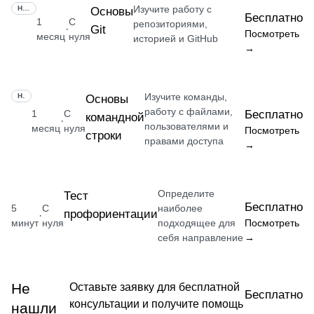
Изучите работу с
НАВЫК
Основы
Бесплатно
1
С
репозиториями,
Git
·
Посмотреть
месяц
нуля
историей и GitHub
→
Изучите команды,
НАВЫК
Основы
работу с файлами,
1
С
Бесплатно
командной
·
пользователями и
месяц
нуля
Посмотреть
строки
правами доступа
→
Определите
Тест
Бесплатно
5
С
наиболее
профориентации
·
минут
нуля
подходящее для
Посмотреть
себя направление
→
Не
Оставьте заявку для бесплатной
Бесплатно
консультации и получите помощь
нашли