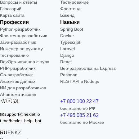
Вопросы и ответы
Тестирование
Глоссарий
Фронтенд
Карта сайта
Бэкенд
Профессии
Навыки
Python-разработчик
Spring Boot
Фронтенд-разработчик
Docker
Java-разработчик
Typescript
Инженер по ручному
Laravel
тестированию
Django
DevOps-инженер с нуля
React
РНР-разработчик
Веб-разработка на Express
Go-разработчик
Postman
Аналитик данных
REST API в Node.js
ИИ для разработчиков
AI-автоматизация
+7 800 100 22 47
бесплатно по РФ
support@hexlet.io
+7 495 085 21 62
t.me/hexlet_help_bot
бесплатно по Москве
RU
EN
KZ