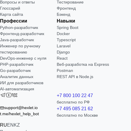
Вопросы и ответы
Тестирование
Глоссарий
Фронтенд
Карта сайта
Бэкенд
Профессии
Навыки
Python-разработчик
Spring Boot
Фронтенд-разработчик
Docker
Java-разработчик
Typescript
Инженер по ручному
Laravel
тестированию
Django
DevOps-инженер с нуля
React
РНР-разработчик
Веб-разработка на Express
Go-разработчик
Postman
Аналитик данных
REST API в Node.js
ИИ для разработчиков
AI-автоматизация
+7 800 100 22 47
бесплатно по РФ
support@hexlet.io
+7 495 085 21 62
t.me/hexlet_help_bot
бесплатно по Москве
RU
EN
KZ