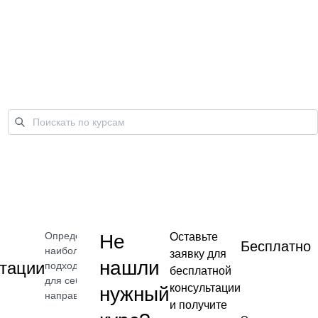
Определите
Не
Оставьте
Бесплатно
наиболее
заявку для
нашли
тации
подходящее
бесплатной
для себя
консультации
нужный
направление
и получите