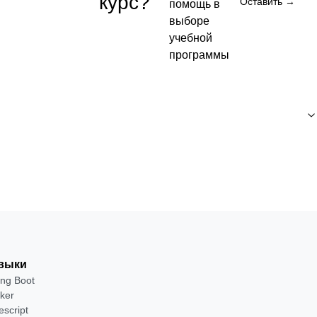
курс?
Оставить →
помощь в
выборе
Бесплатно
учебной
программы
Посмотреть →
выки
ing Boot
ker
escript