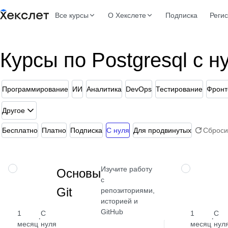
Все курсы
О Хекслете
Подписка
Реги
Курсы по Postgresql с н
Программирование
ИИ
Аналитика
DevOps
Тестирование
Фронт
Другое
Бесплатно
Платно
Подписка
С нуля
Для продвинутых
Сброси
Изучите работу
НАВЫК
НАВЫК
Основы
с
Git
репозиториями,
историей и
GitHub
1
С
1
С
·
·
месяц
нуля
месяц
нул