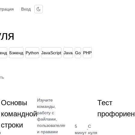
страция
Вход
уля
енд
Бэкенд
Python
JavaScript
Java
Go
PHP
ть
Изучите
Основы
Тест
команды,
командной
профориен
работу с
файлами,
строки
пользователями
5
С
·
и правами
я
минут
нуля