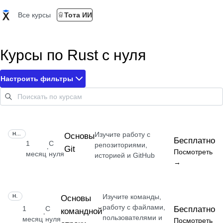
Все курсы
Тота ИИ
Курсы по Rust с нуля
Настроить фильтры
Изучите работу с
НАВЫК
Основы
Бесплатно
1
С
репозиториями,
Git
·
Посмотреть
месяц
нуля
историей и GitHub
→
Изучите команды,
НАВЫК
Основы
работу с файлами,
1
С
Бесплатно
командной
·
пользователями и
месяц
нуля
Посмотреть