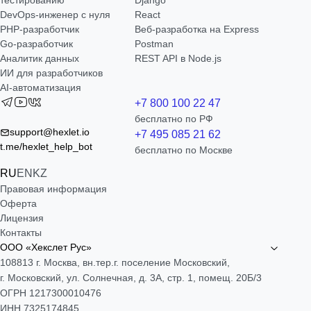
тестированию
Django
DevOps-инженер с нуля
React
РНР-разработчик
Веб-разработка на Express
Go-разработчик
Postman
Аналитик данных
REST API в Node.js
ИИ для разработчиков
AI-автоматизация
+7 800 100 22 47
бесплатно по РФ
support@hexlet.io
+7 495 085 21 62
t.me/hexlet_help_bot
бесплатно по Москве
RU
EN
KZ
Правовая информация
Оферта
Лицензия
Контакты
ООО «Хекслет Рус»
108813 г. Москва, вн.тер.г. поселение Московский,
г. Московский, ул. Солнечная, д. 3А, стр. 1, помещ. 20Б/3
ОГРН 1217300010476
ИНН 7325174845