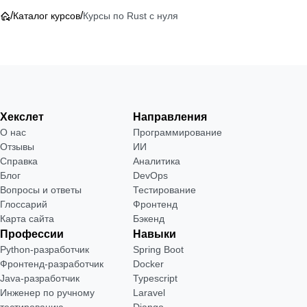
/
/
Каталог курсов
Курсы по Rust с нуля
Хекслет
Направления
О нас
Программирование
Отзывы
ИИ
Справка
Аналитика
Блог
DevOps
Вопросы и ответы
Тестирование
Глоссарий
Фронтенд
Карта сайта
Бэкенд
Профессии
Навыки
Python-разработчик
Spring Boot
Фронтенд-разработчик
Docker
Java-разработчик
Typescript
Инженер по ручному
Laravel