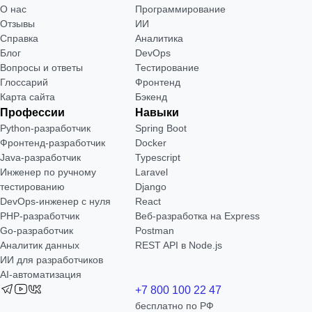
О нас
Программирование
Отзывы
ИИ
Справка
Аналитика
Блог
DevOps
Вопросы и ответы
Тестирование
Глоссарий
Фронтенд
Карта сайта
Бэкенд
Профессии
Навыки
Python-разработчик
Spring Boot
Фронтенд-разработчик
Docker
Java-разработчик
Typescript
Инженер по ручному
Laravel
тестированию
Django
DevOps-инженер с нуля
React
РНР-разработчик
Веб-разработка на Express
Go-разработчик
Postman
Аналитик данных
REST API в Node.js
ИИ для разработчиков
AI-автоматизация
+7 800 100 22 47
бесплатно по РФ