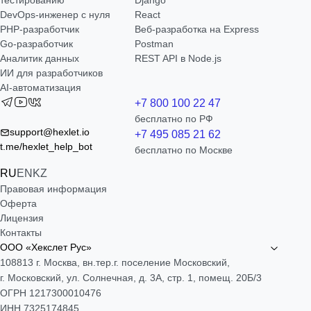
тестированию
Django
DevOps-инженер с нуля
React
РНР-разработчик
Веб-разработка на Express
Go-разработчик
Postman
Аналитик данных
REST API в Node.js
ИИ для разработчиков
AI-автоматизация
+7 800 100 22 47
бесплатно по РФ
support@hexlet.io
+7 495 085 21 62
t.me/hexlet_help_bot
бесплатно по Москве
RU
EN
KZ
Правовая информация
Оферта
Лицензия
Контакты
ООО «Хекслет Рус»
108813 г. Москва, вн.тер.г. поселение Московский,
г. Московский, ул. Солнечная, д. 3А, стр. 1, помещ. 20Б/3
ОГРН 1217300010476
ИНН 7325174845