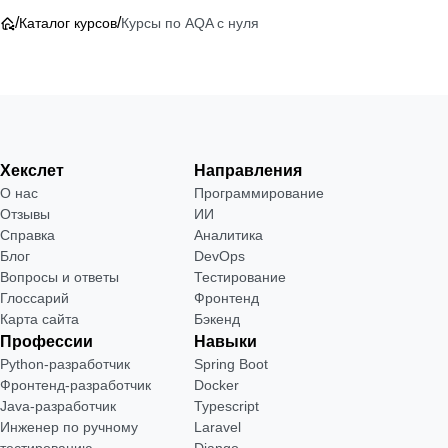
/
/
Каталог курсов
Курсы по AQA с нуля
Хекслет
Направления
О нас
Программирование
Отзывы
ИИ
Справка
Аналитика
Блог
DevOps
Вопросы и ответы
Тестирование
Глоссарий
Фронтенд
Карта сайта
Бэкенд
Профессии
Навыки
Python-разработчик
Spring Boot
Фронтенд-разработчик
Docker
Java-разработчик
Typescript
Инженер по ручному
Laravel