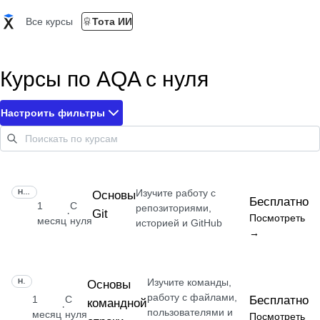
Все курсы
Тота ИИ
Курсы по AQA с нуля
Настроить фильтры
Изучите работу с
НАВЫК
Основы
Бесплатно
1
С
репозиториями,
Git
·
Посмотреть
месяц
нуля
историей и GitHub
→
Изучите команды,
НАВЫК
Основы
работу с файлами,
1
С
Бесплатно
командной
·
пользователями и
месяц
нуля
Посмотреть