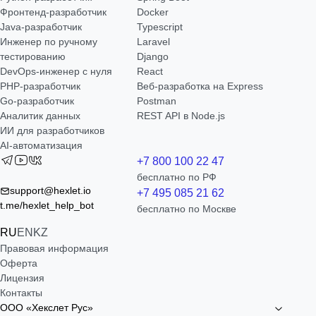
Фронтенд-разработчик
Docker
Java-разработчик
Typescript
Инженер по ручному
Laravel
тестированию
Django
DevOps-инженер с нуля
React
РНР-разработчик
Веб-разработка на Express
Go-разработчик
Postman
Аналитик данных
REST API в Node.js
ИИ для разработчиков
AI-автоматизация
+7 800 100 22 47
бесплатно по РФ
support@hexlet.io
+7 495 085 21 62
t.me/hexlet_help_bot
бесплатно по Москве
RU
EN
KZ
Правовая информация
Оферта
Лицензия
Контакты
ООО «Хекслет Рус»