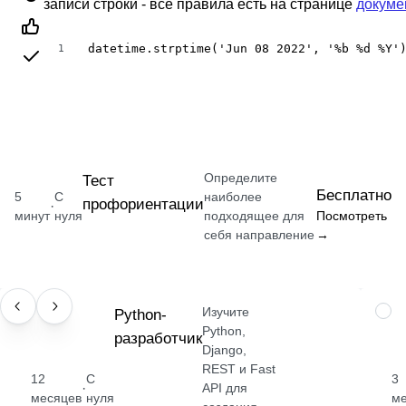
записи строки - все правила есть на странице
докуме
datetime.strptime('Jun 08 2022', '%b %d %Y'
1
Определите
Тест
Бесплатно
5
С
наиболее
профориентации
·
минут
нуля
подходящее для
Посмотреть
себя направление
→
Изучите
ПРОФЕССИЯ
Python-
НАВ
Python,
разработчик
Django,
REST и Fast
12
С
3
·
API для
месяцев
нуля
м