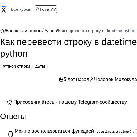
Все курсы
Тота ИИ
/
/
/
Вопросы и ответы
Python
Как перевести строку в datetime python
Как перевести строку в datetime
python
PYTHON СТРОКИ
ДАТЫ
5 лет назад
Человек-Молекула
Присоединяйтесь к нашему Telegram-сообществу
Ответы
Можно воспользоваться функцией
.
0
datetime.strptime()