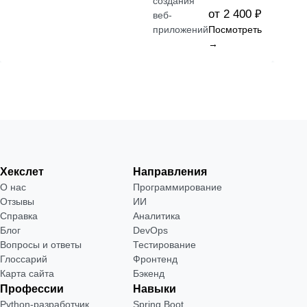
создания
от 2 400 ₽
веб-
приложений
Посмотреть
→
Хекслет
Направления
О нас
Программирование
Отзывы
ИИ
Справка
Аналитика
Блог
DevOps
Вопросы и ответы
Тестирование
Глоссарий
Фронтенд
Карта сайта
Бэкенд
Профессии
Навыки
Python-разработчик
Spring Boot