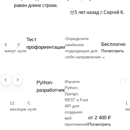
равен длине строки.
5 лет назад
Сергей К.
Определите
Тест
Бесплатно
5
С
наиболее
профориентации
·
минут
нуля
подходящее для
Посмотреть
себя направление
→
Изучите
ПРОФЕССИЯ
Python-
НАВ
Python,
разработчик
Django,
REST и Fast
12
С
1
·
API для
месяцев
нуля
м
создания
от 2 400 ₽
веб-
приложений
Посмотреть