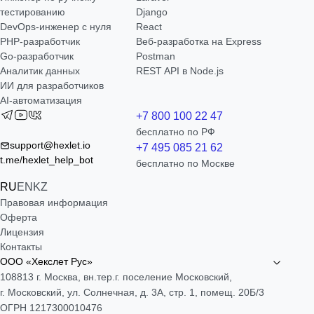
тестированию
Django
DevOps-инженер с нуля
React
РНР-разработчик
Веб-разработка на Express
Go-разработчик
Postman
Аналитик данных
REST API в Node.js
ИИ для разработчиков
AI-автоматизация
+7 800 100 22 47
бесплатно по РФ
support@hexlet.io
+7 495 085 21 62
t.me/hexlet_help_bot
бесплатно по Москве
RU
EN
KZ
Правовая информация
Оферта
Лицензия
Контакты
ООО «Хекслет Рус»
108813 г. Москва, вн.тер.г. поселение Московский,
г. Московский, ул. Солнечная, д. 3А, стр. 1, помещ. 20Б/3
ОГРН 1217300010476