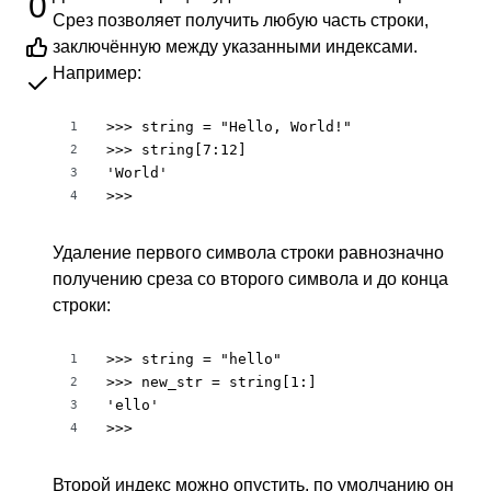
0
Срез позволяет получить любую часть строки,
заключённую между указанными индексами.
Например:
>>> string = "Hello, World!"

1
>>> string[7:12]

2
'World'

3
>>>
4
Удаление первого символа строки равнозначно
получению среза со второго символа и до конца
строки:
>>> string = "hello"

1
>>> new_str = string[1:]

2
'ello'

3
>>>
4
Второй индекс можно опустить, по умолчанию он