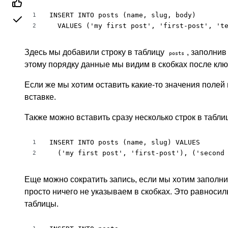
INSERT INTO posts (name, slug, body)

1
  VALUES ('my first post', 'first-post', 't
2
Здесь мы добавили строку в таблицу
, заполнив
posts
этому порядку данные мы видим в скобках после кл
Если же мы хотим оставить какие-то значения полей 
вставке.
Также можно вставить сразу несколько строк в табл
INSERT INTO posts (name, slug) VALUES

1
  ('my first post', 'first-post'), ('second
2
Еще можно сократить запись, если мы хотим заполни
просто ничего не указываем в скобках. Это равносил
таблицы.