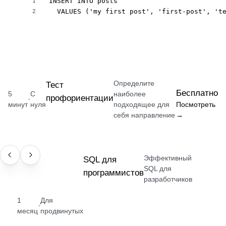
INSERT INTO posts

1
  VALUES ('my first post', 'first-post', 't
2
Определите
Тест
Бесплатно
5
С
наиболее
профориентации
·
минут
нуля
подходящее для
Посмотреть
себя направление
→
Эффективный
НАВЫК
SQL для
SQL для
программистов
разработчиков
1
Для
·
месяц
продвинутых