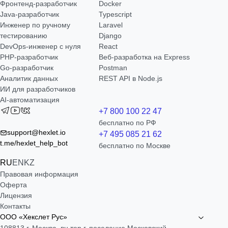
Фронтенд-разработчик
Docker
Java-разработчик
Typescript
Инженер по ручному
Laravel
тестированию
Django
DevOps-инженер с нуля
React
РНР-разработчик
Веб-разработка на Express
Go-разработчик
Postman
Аналитик данных
REST API в Node.js
ИИ для разработчиков
AI-автоматизация
+7 800 100 22 47
бесплатно по РФ
support@hexlet.io
+7 495 085 21 62
t.me/hexlet_help_bot
бесплатно по Москве
RU
EN
KZ
Правовая информация
Оферта
Лицензия
Контакты
ООО «Хекслет Рус»