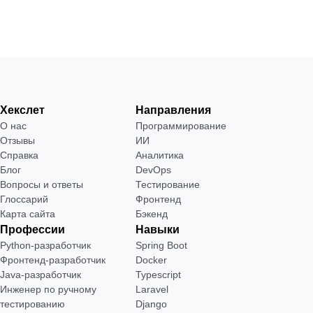
Хекслет
Направления
О нас
Программирование
Отзывы
ИИ
Справка
Аналитика
Блог
DevOps
Вопросы и ответы
Тестирование
Глоссарий
Фронтенд
Карта сайта
Бэкенд
Профессии
Навыки
Python-разработчик
Spring Boot
Фронтенд-разработчик
Docker
Java-разработчик
Typescript
Инженер по ручному
Laravel
тестированию
Django