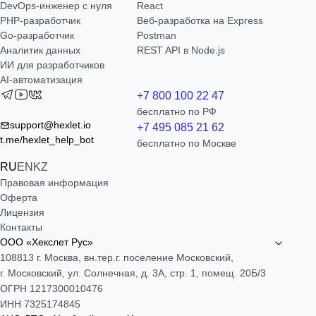
DevOps-инженер с нуля
React
РНР-разработчик
Веб-разработка на Express
Go-разработчик
Postman
Аналитик данных
REST API в Node.js
ИИ для разработчиков
AI-автоматизация
+7 800 100 22 47
бесплатно по РФ
support@hexlet.io
+7 495 085 21 62
t.me/hexlet_help_bot
бесплатно по Москве
RU
EN
KZ
Правовая информация
Оферта
Лицензия
Контакты
ООО «Хекслет Рус»
108813 г. Москва, вн.тер.г. поселение Московский,
г. Московский, ул. Солнечная, д. 3А, стр. 1, помещ. 20Б/3
ОГРН 1217300010476
ИНН 7325174845