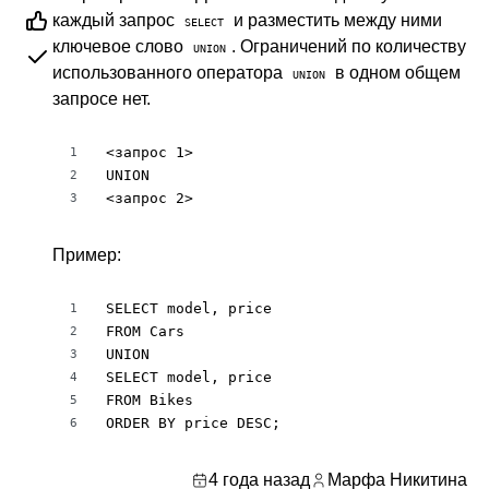
каждый запрос
и разместить между ними
SELECT
ключевое слово
. Ограничений по количеству
UNION
использованного оператора
в одном общем
UNION
запросе нет.
<запрос 1>

1
UNION

2
<запрос 2>
3
Пример:
SELECT model, price

1
FROM Cars

2
UNION

3
SELECT model, price

4
FROM Bikes

5
ORDER BY price DESC;
6
4 года назад
Марфа Никитина