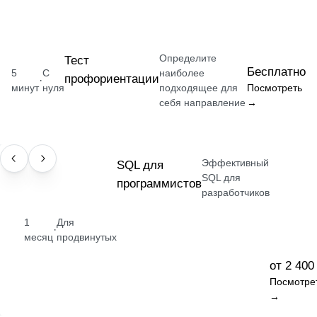
Определите
Тест
Бесплатно
5
С
наиболее
профориентации
·
минут
нуля
подходящее для
Посмотреть
себя направление
→
Эффективный
НАВЫК
SQL для
SQL для
программистов
разработчиков
1
Для
·
месяц
продвинутых
от 2 400
Посмотре
→