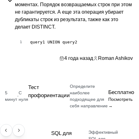
моментах. Порядок возвращаемых строк при этом
не гарантируется. А еще эта операция убирает
дубликаты строк из результата, также как это
делает DISTINCT.
query1 UNION query2
1
4 года назад
Roman Ashikov
Определите
Тест
Бесплатно
5
С
наиболее
профориентации
·
минут
нуля
подходящее для
Посмотреть
себя направление
→
Эффективный
НАВЫК
SQL для
SQL для