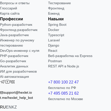
Вопросы и ответы
Тестирование
Глоссарий
Фронтенд
Карта сайта
Бэкенд
Профессии
Навыки
Python-разработчик
Spring Boot
Фронтенд-разработчик
Docker
Java-разработчик
Typescript
Инженер по ручному
Laravel
тестированию
Django
DevOps-инженер с нуля
React
РНР-разработчик
Веб-разработка на Express
Go-разработчик
Postman
Аналитик данных
REST API в Node.js
ИИ для разработчиков
AI-автоматизация
+7 800 100 22 47
бесплатно по РФ
support@hexlet.io
+7 495 085 21 62
t.me/hexlet_help_bot
бесплатно по Москве
RU
EN
KZ